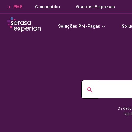
PME
Consumidor
Grandes Empresas
Soluções Pré-Pagas
Solu
Os dados
legis