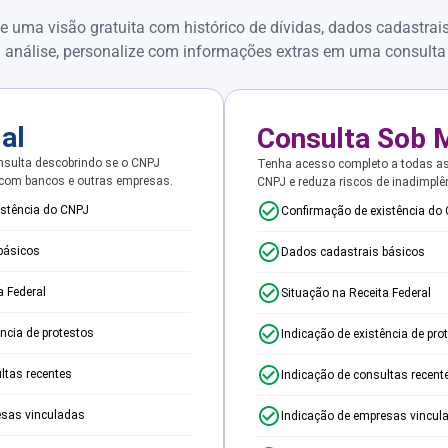
e uma visão gratuita com histórico de dívidas, dados cadastrai
 análise, personalize com informações extras em uma consulta
ial
Consulta Sob 
sulta descobrindo se o CNPJ
Tenha acesso completo a todas a
 com bancos e outras empresas.
CNPJ e reduza riscos de inadimplê
istência do CNPJ
Confirmação de existência do
básicos
Dados cadastrais básicos
a Federal
Situação na Receita Federal
ência de protestos
Indicação de existência de pro
ltas recentes
Indicação de consultas recent
esas vinculadas
Indicação de empresas vincul