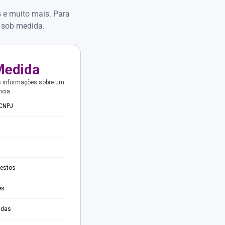
s e muito mais. Para
 sob medida.
Medida
s informações sobre um
ncia.
 CNPJ
testos
es
adas