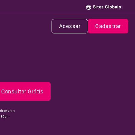
Sites Globais
Acessar
Cadastrar
Consultar Grátis
observa a
 aqui.