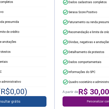
completos
Dados cadastrais completos
ivo
Serasa Score Positivo
nda presumida
Faturamento ou renda presum
ite de crédito
Recomendação e limite de créd
 e anotações
Dívidas, negativas e anotaçõe
rotestos
Detalhamento de protestos
ntais
Dados comportamentais
PC
Informações do SPC
e administrativo
Quadro societário e administr
(R$
0,00
)
R$
30,0
A partir de
sultar grátis
Personalizar con