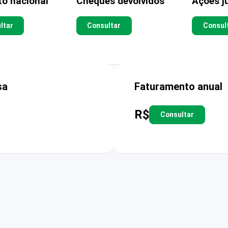
to nacional
Cheques devolvidos
Ações ju
ltar
Consultar
Consul
sa
Faturamento anual
R$
Consultar