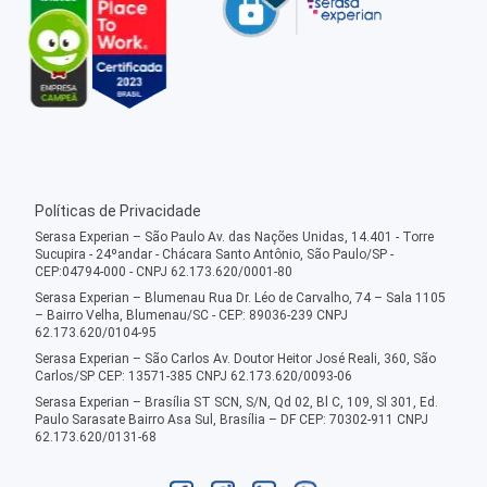
Políticas de Privacidade
Serasa Experian – São Paulo Av. das Nações Unidas, 14.401 - Torre
Sucupira - 24ºandar - Chácara Santo Antônio, São Paulo/SP -
CEP:04794-000 - CNPJ 62.173.620/0001-80
Serasa Experian – Blumenau Rua Dr. Léo de Carvalho, 74 – Sala 1105
– Bairro Velha, Blumenau/SC - CEP: 89036-239 CNPJ
62.173.620/0104-95
Serasa Experian – São Carlos Av. Doutor Heitor José Reali, 360, São
Carlos/SP CEP: 13571-385 CNPJ 62.173.620/0093-06
Serasa Experian – Brasília ST SCN, S/N, Qd 02, Bl C, 109, Sl 301, Ed.
Paulo Sarasate Bairro Asa Sul, Brasília – DF CEP: 70302-911 CNPJ
62.173.620/0131-68