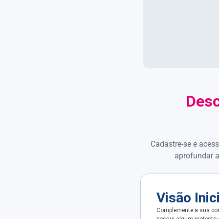
Desc
Cadastre-se e acess
aprofundar a
Visão Inic
Complemente a sua con
possui algum protesto