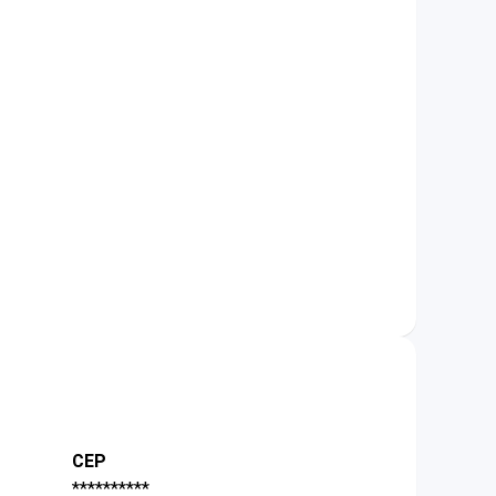
CEP
**********