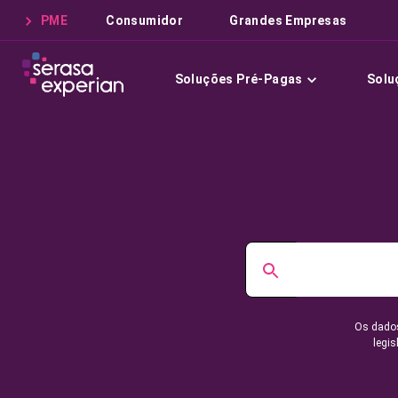
PME
Consumidor
Grandes Empresas
Soluções Pré-Pagas
Solu
Os dados
legis