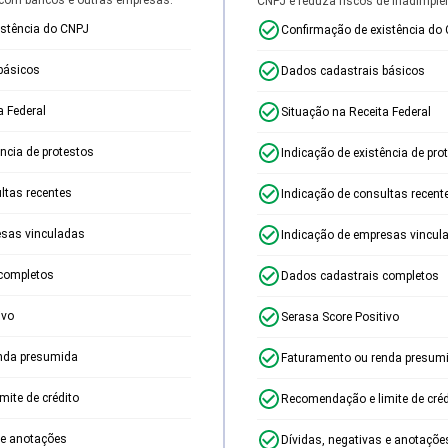
CNPJ e reduza riscos de inadimplê
istência do CNPJ
Confirmação de existência do
básicos
Dados cadastrais básicos
a Federal
Situação na Receita Federal
ência de protestos
Indicação de existência de pro
ltas recentes
Indicação de consultas recent
esas vinculadas
Indicação de empresas vincul
completos
Dados cadastrais completos
ivo
Serasa Score Positivo
nda presumida
Faturamento ou renda presum
ite de crédito
Recomendação e limite de créd
 e anotações
Dívidas, negativas e anotaçõe