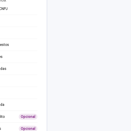
ncia.
 CNPJ
testos
es
adas
ida
ito
Opcional
s
Opcional