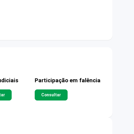
diciais
Participação em falência
tar
Consultar