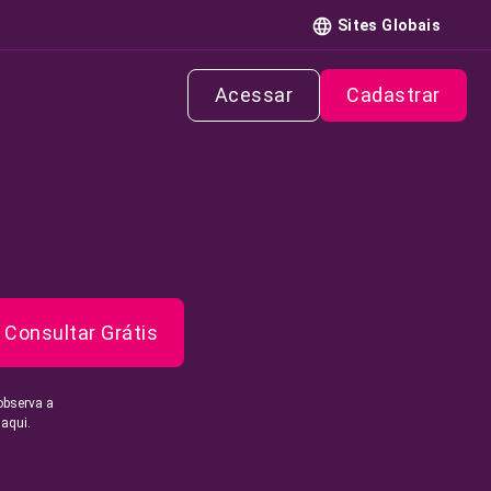
Sites Globais
Acessar
Cadastrar
Consultar Grátis
observa a
 aqui.