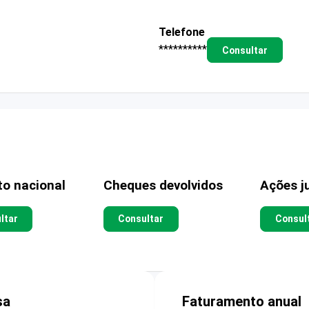
Telefone
**********
Consultar
to nacional
Cheques devolvidos
Ações ju
ltar
Consultar
Consul
sa
Faturamento anual