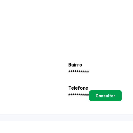
Bairro
**********
Telefone
**********
Consultar