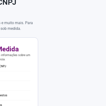
 CNPJ
s e muito mais. Para
 sob medida.
Medida
s informações sobre um
ncia.
 CNPJ
testos
es