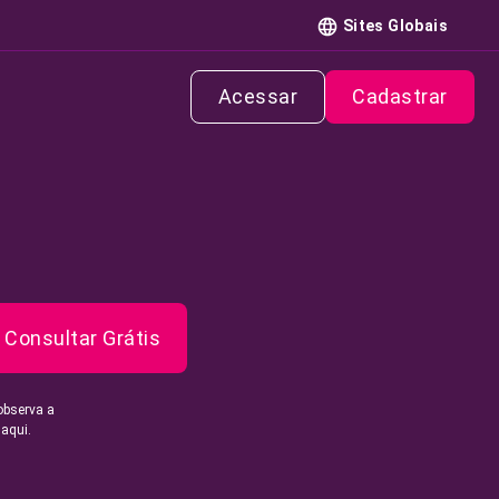
Sites Globais
Acessar
Cadastrar
Consultar Grátis
observa a
 aqui.