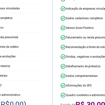
esas vinculadas
Indicação de empresas vincul
completos
Dados cadastrais completos
ivo
Serasa Score Positivo
nda presumida
Faturamento ou renda presum
ite de crédito
Recomendação e limite de créd
 e anotações
Dívidas, negativas e anotaçõe
rotestos
Detalhamento de protestos
ntais
Dados comportamentais
PC
Informações do SPC
e administrativo
Quadro societário e administr
(R$
0,00
)
R$
30,0
A partir de