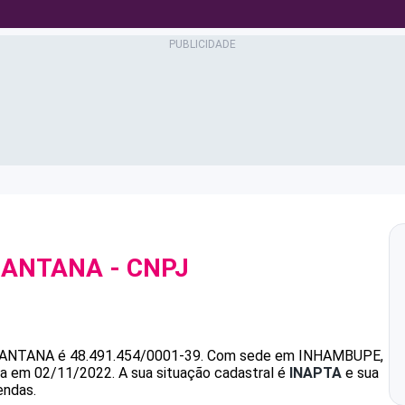
SANTANA
- CNPJ
SANTANA
é
48.491.454/0001-39
.
Com sede em INHAMBUPE,
ada em 02/11/2022.
A sua situação cadastral é
INAPTA
e sua
endas.