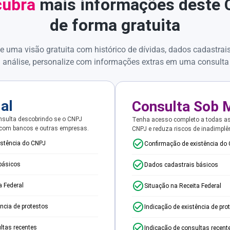
ubra
mais informações deste
de forma gratuita
e uma visão gratuita com histórico de dívidas, dados cadastrai
 análise, personalize com informações extras em uma consulta
ial
Consulta Sob 
sulta descobrindo se o CNPJ
Tenha acesso completo a todas a
 com bancos e outras empresas.
CNPJ e reduza riscos de inadimplê
istência do CNPJ
Confirmação de existência do
básicos
Dados cadastrais básicos
a Federal
Situação na Receita Federal
ência de protestos
Indicação de existência de pro
ltas recentes
Indicação de consultas recent