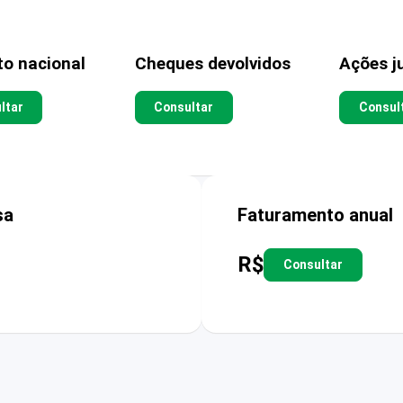
to nacional
Cheques devolvidos
Ações ju
ltar
Consultar
Consul
sa
Faturamento anual
R$
Consultar