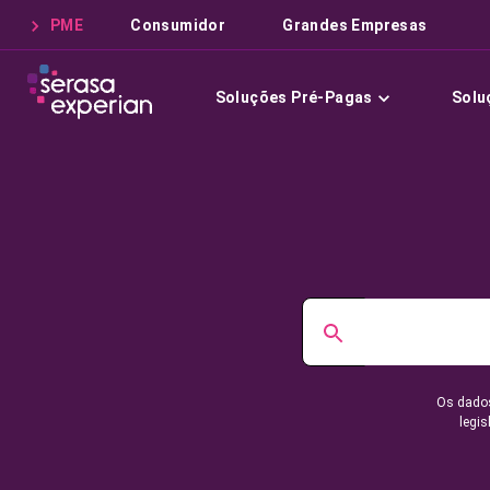
PME
Consumidor
Grandes Empresas
Soluções Pré-Pagas
Solu
Os dados
legis