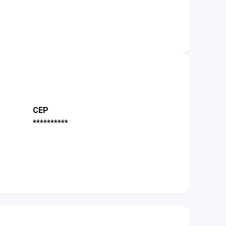
CEP
**********