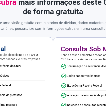
ubra
mais informações deste
de forma gratuita
e uma visão gratuita com histórico de dívidas, dados cadastrai
 análise, personalize com informações extras em uma consulta
ial
Consulta Sob 
sulta descobrindo se o CNPJ
Tenha acesso completo a todas a
 com bancos e outras empresas.
CNPJ e reduza riscos de inadimplê
istência do CNPJ
Confirmação de existência do
básicos
Dados cadastrais básicos
a Federal
Situação na Receita Federal
ência de protestos
Indicação de existência de pro
ltas recentes
Indicação de consultas recent