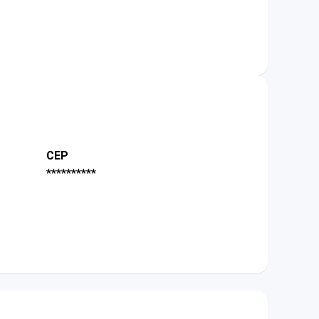
CEP
**********