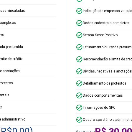
esas vinculadas
Indicação de empresas vincul
completos
Dados cadastrais completos
ivo
Serasa Score Positivo
nda presumida
Faturamento ou renda presum
ite de crédito
Recomendação e limite de créd
 e anotações
Dívidas, negativas e anotaçõe
rotestos
Detalhamento de protestos
ntais
Dados comportamentais
PC
Informações do SPC
e administrativo
Quadro societário e administr
(R$
0,00
)
R$
30,0
A partir de