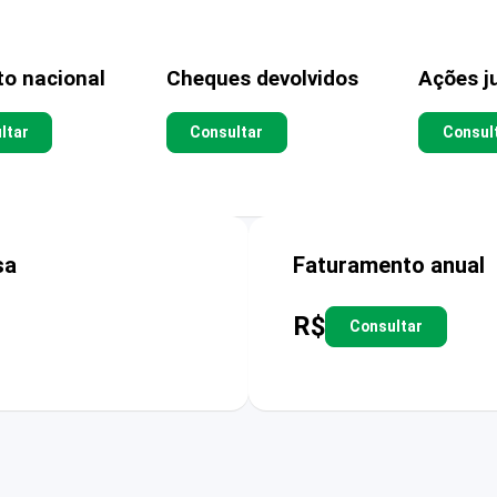
to nacional
Cheques devolvidos
Ações ju
ltar
Consultar
Consul
sa
Faturamento anual
R$
Consultar