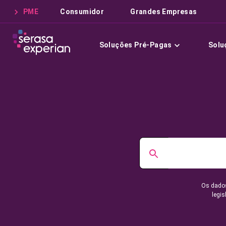
PME
Consumidor
Grandes Empresas
Soluções Pré-Pagas
Solu
Os dados
legis