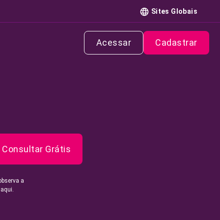
Sites Globais
Acessar
Cadastrar
Consultar Grátis
observa a
 aqui.