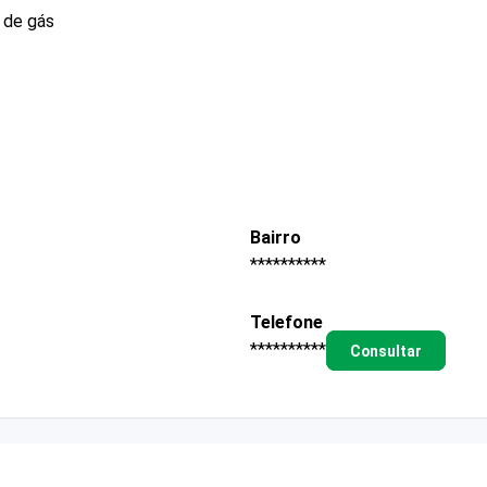
e de gás
Bairro
**********
Telefone
**********
Consultar