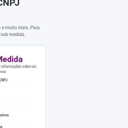
 CNPJ
s e muito mais. Para
 sob medida.
Medida
s informações sobre um
ncia.
 CNPJ
testos
es