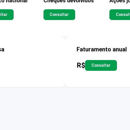
to nacional
Cheques devolvidos
Ações ju
ltar
Consultar
Consul
sa
Faturamento anual
R$
Consultar