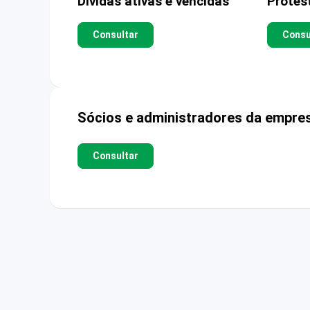
Dívidas ativas e vencidas
Protes
Consultar
Consu
Sócios e administradores da empre
Consultar