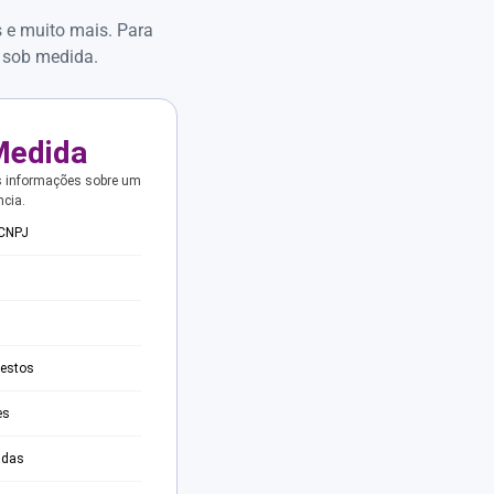
s e muito mais. Para
 sob medida.
Medida
s informações sobre um
ncia.
 CNPJ
testos
es
adas