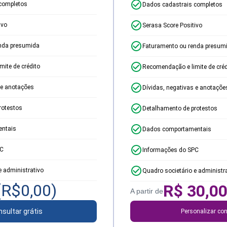
completos
Dados cadastrais completos
ivo
Serasa Score Positivo
nda presumida
Faturamento ou renda presum
ite de crédito
Recomendação e limite de créd
 e anotações
Dívidas, negativas e anotaçõe
rotestos
Detalhamento de protestos
ntais
Dados comportamentais
PC
Informações do SPC
e administrativo
Quadro societário e administr
(R$
0,00
)
R$
30,0
A partir de
sultar grátis
Personalizar con