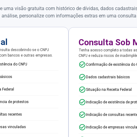
e uma visão gratuita com histórico de dívidas, dados cadastrai
 análise, personalize com informações extras em uma consulta
ial
Consulta Sob 
sulta descobrindo se o CNPJ
Tenha acesso completo a todas a
 com bancos e outras empresas.
CNPJ e reduza riscos de inadimplê
istência do CNPJ
Confirmação de existência do
básicos
Dados cadastrais básicos
a Federal
Situação na Receita Federal
ência de protestos
Indicação de existência de pro
ltas recentes
Indicação de consultas recent
esas vinculadas
Indicação de empresas vincul