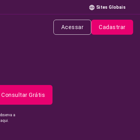
Sites Globais
Acessar
Cadastrar
Consultar Grátis
observa a
 aqui.