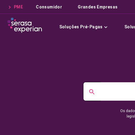
PME
Consumidor
Grandes Empresas
Soluções Pré-Pagas
Solu
Os dados
legis