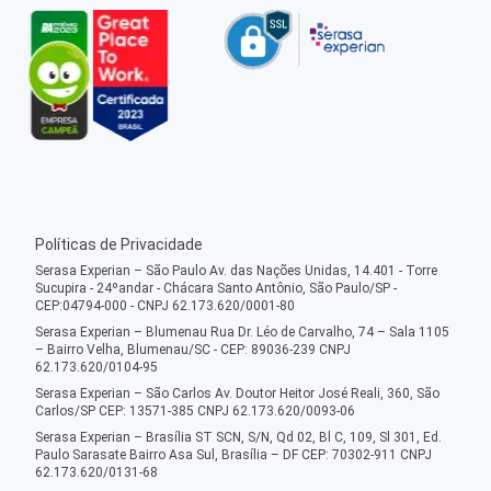
Políticas de Privacidade
Serasa Experian – São Paulo Av. das Nações Unidas, 14.401 - Torre
Sucupira - 24ºandar - Chácara Santo Antônio, São Paulo/SP -
CEP:04794-000 - CNPJ 62.173.620/0001-80
Serasa Experian – Blumenau Rua Dr. Léo de Carvalho, 74 – Sala 1105
– Bairro Velha, Blumenau/SC - CEP: 89036-239 CNPJ
62.173.620/0104-95
Serasa Experian – São Carlos Av. Doutor Heitor José Reali, 360, São
Carlos/SP CEP: 13571-385 CNPJ 62.173.620/0093-06
Serasa Experian – Brasília ST SCN, S/N, Qd 02, Bl C, 109, Sl 301, Ed.
Paulo Sarasate Bairro Asa Sul, Brasília – DF CEP: 70302-911 CNPJ
62.173.620/0131-68