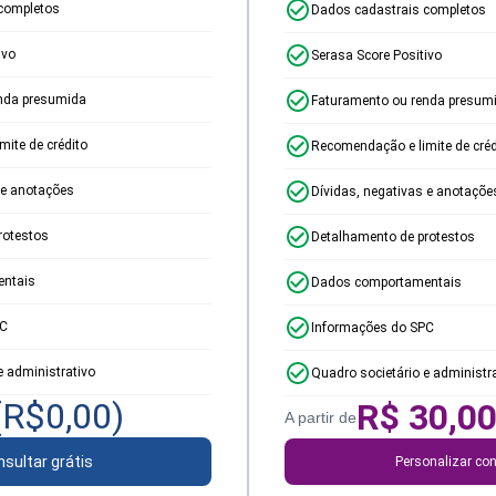
completos
Dados cadastrais completos
ivo
Serasa Score Positivo
nda presumida
Faturamento ou renda presum
ite de crédito
Recomendação e limite de créd
 e anotações
Dívidas, negativas e anotaçõe
rotestos
Detalhamento de protestos
ntais
Dados comportamentais
PC
Informações do SPC
e administrativo
Quadro societário e administr
(R$
0,00
)
R$
30,0
A partir de
sultar grátis
Personalizar con