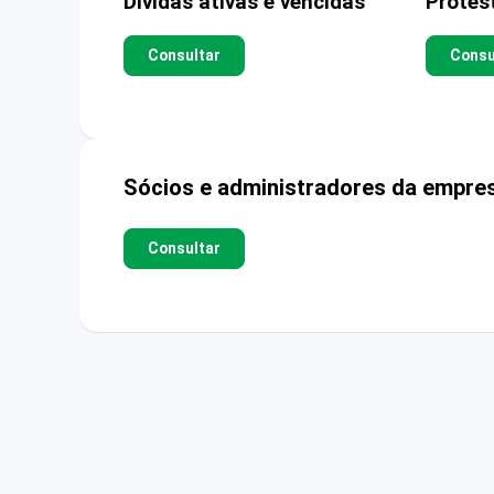
Dívidas ativas e vencidas
Protes
Consultar
Consu
Sócios e administradores da empre
Consultar