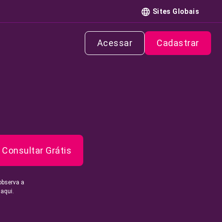
Sites Globais
Acessar
Cadastrar
Consultar Grátis
observa a
 aqui.