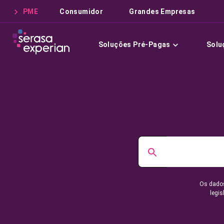
PME
Consumidor
Grandes Empresas
Soluções Pré-Pagas
Solu
Os dados
legis