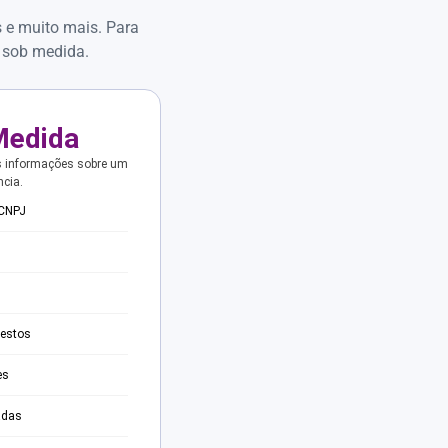
s e muito mais. Para
 sob medida.
Medida
s informações sobre um
ncia.
 CNPJ
testos
es
adas