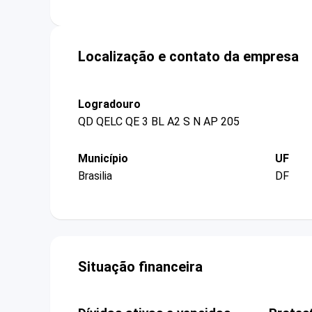
Localização e contato da empresa
Logradouro
QD QELC QE 3 BL A2 S N AP 205
Município
UF
Brasilia
DF
Situação financeira