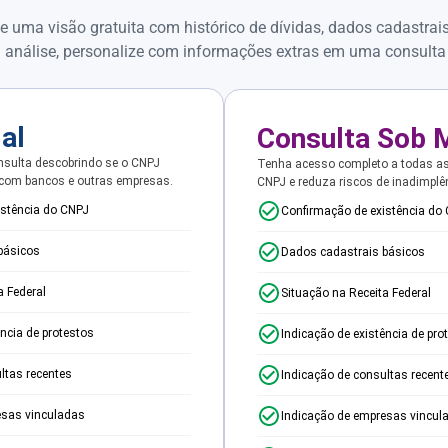
e uma visão gratuita com histórico de dívidas, dados cadastrai
 análise, personalize com informações extras em uma consulta
ial
Consulta Sob 
sulta descobrindo se o CNPJ
Tenha acesso completo a todas a
 com bancos e outras empresas.
CNPJ e reduza riscos de inadimplê
istência do CNPJ
Confirmação de existência do
básicos
Dados cadastrais básicos
a Federal
Situação na Receita Federal
ência de protestos
Indicação de existência de pro
ltas recentes
Indicação de consultas recent
esas vinculadas
Indicação de empresas vincul