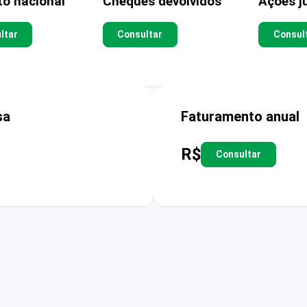
to nacional
Cheques devolvidos
Ações ju
ltar
Consultar
Consul
sa
Faturamento anual
R$
Consultar