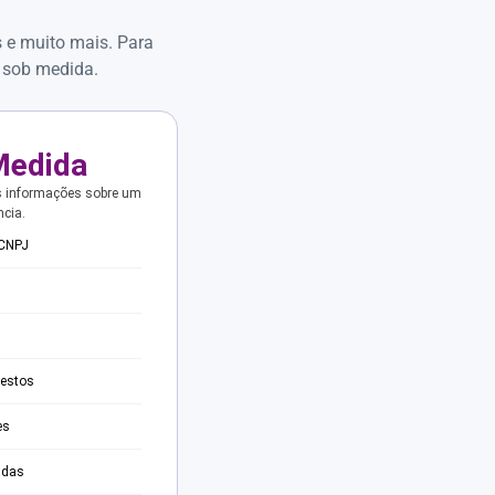
s e muito mais. Para
 sob medida.
Medida
s informações sobre um
ncia.
 CNPJ
testos
es
adas