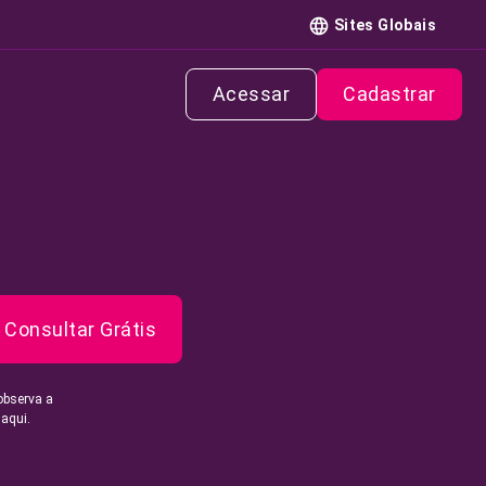
Sites Globais
Acessar
Cadastrar
Consultar Grátis
observa a
 aqui.