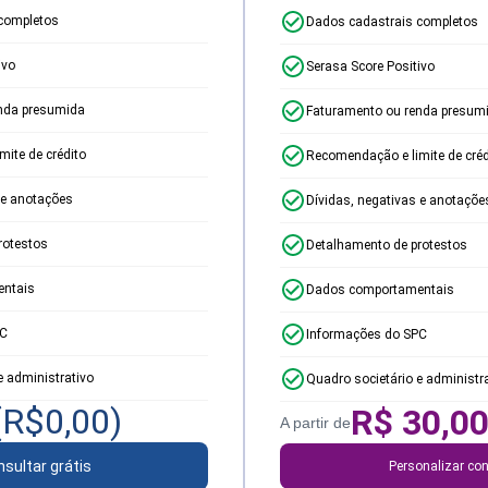
completos
Dados cadastrais completos
ivo
Serasa Score Positivo
nda presumida
Faturamento ou renda presum
ite de crédito
Recomendação e limite de créd
 e anotações
Dívidas, negativas e anotaçõe
rotestos
Detalhamento de protestos
ntais
Dados comportamentais
PC
Informações do SPC
e administrativo
Quadro societário e administr
(R$
0,00
)
R$
30,0
A partir de
sultar grátis
Personalizar con