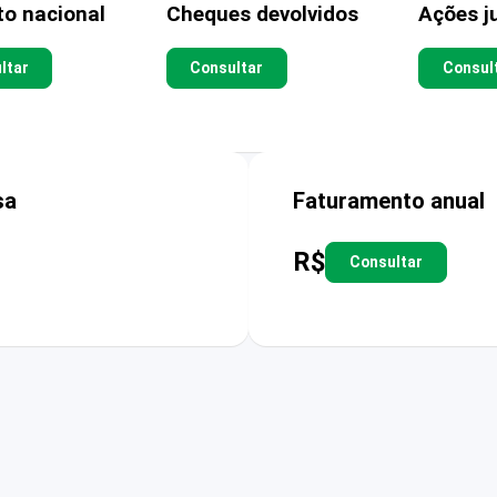
to nacional
Cheques devolvidos
Ações ju
ltar
Consultar
Consul
sa
Faturamento anual
R$
Consultar