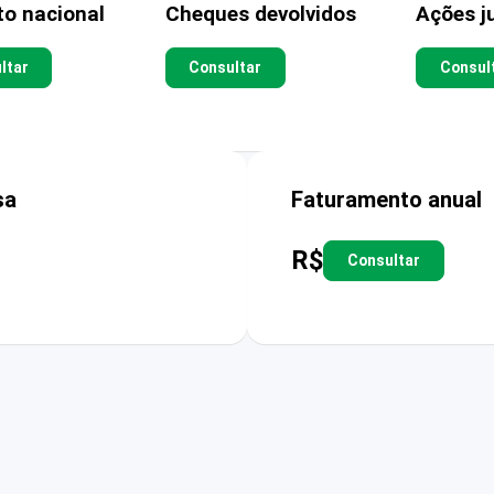
to nacional
Cheques devolvidos
Ações ju
ltar
Consultar
Consul
sa
Faturamento anual
R$
Consultar