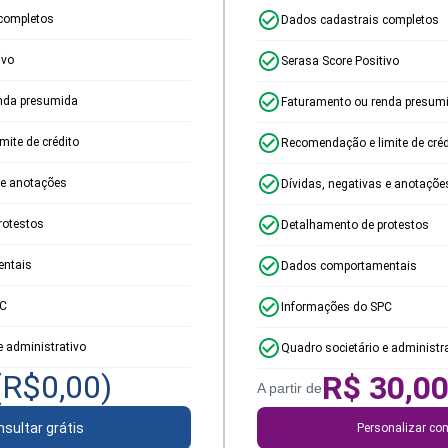
completos
Dados cadastrais completos
ivo
Serasa Score Positivo
nda presumida
Faturamento ou renda presum
ite de crédito
Recomendação e limite de créd
 e anotações
Dívidas, negativas e anotaçõe
rotestos
Detalhamento de protestos
ntais
Dados comportamentais
PC
Informações do SPC
e administrativo
Quadro societário e administr
(R$
0,00
)
R$
30,0
A partir de
sultar grátis
Personalizar con