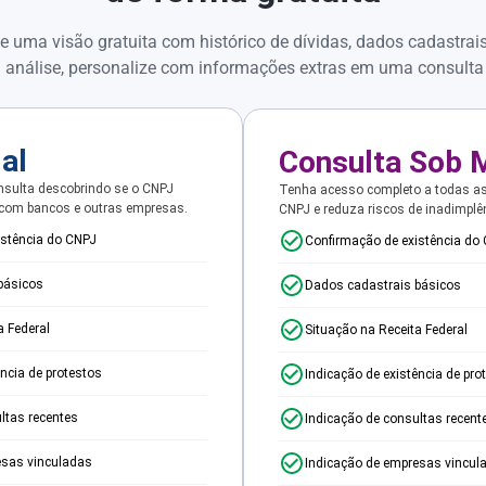
e uma visão gratuita com histórico de dívidas, dados cadastrai
 análise, personalize com informações extras em uma consulta
ial
Consulta Sob 
sulta descobrindo se o CNPJ
Tenha acesso completo a todas a
 com bancos e outras empresas.
CNPJ e reduza riscos de inadimplê
istência do CNPJ
Confirmação de existência do
básicos
Dados cadastrais básicos
a Federal
Situação na Receita Federal
ência de protestos
Indicação de existência de pro
ltas recentes
Indicação de consultas recent
esas vinculadas
Indicação de empresas vincul