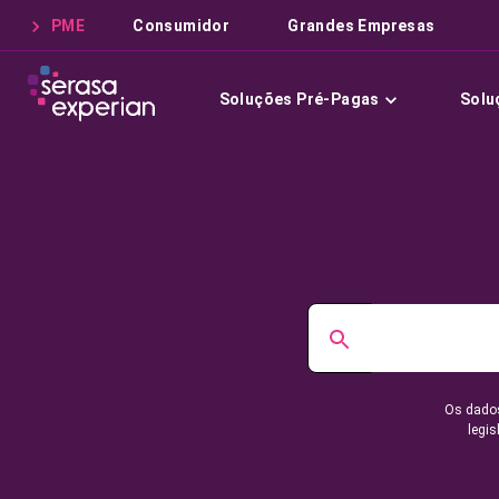
PME
Consumidor
Grandes Empresas
Soluções Pré-Pagas
Solu
Os dados
legis