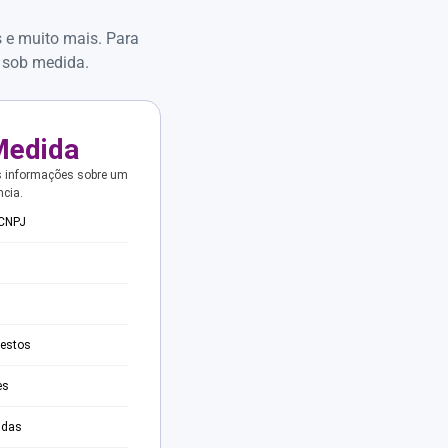
s e muito mais. Para
 sob medida.
Medida
s informações sobre um
ncia.
 CNPJ
testos
es
adas