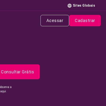
Sites Globais
Acessar
Cadastrar
Consultar Grátis
observa a
 aqui.