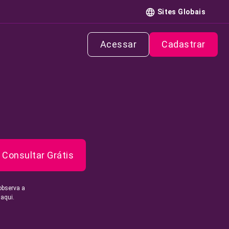
Sites Globais
Acessar
Cadastrar
Consultar Grátis
observa a
 aqui.