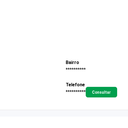
Bairro
**********
Telefone
**********
Consultar