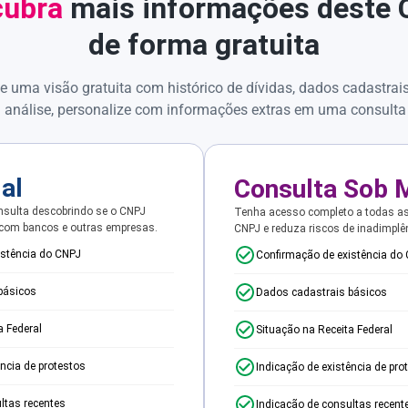
ubra
mais informações deste
de forma gratuita
e uma visão gratuita com histórico de dívidas, dados cadastrai
 análise, personalize com informações extras em uma consulta
ial
Consulta Sob 
sulta descobrindo se o CNPJ
Tenha acesso completo a todas a
 com bancos e outras empresas.
CNPJ e reduza riscos de inadimplê
istência do CNPJ
Confirmação de existência do
básicos
Dados cadastrais básicos
a Federal
Situação na Receita Federal
ência de protestos
Indicação de existência de pro
ltas recentes
Indicação de consultas recent