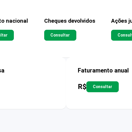
to nacional
Cheques devolvidos
Ações ju
ltar
Consultar
Consul
sa
Faturamento anual
R$
Consultar