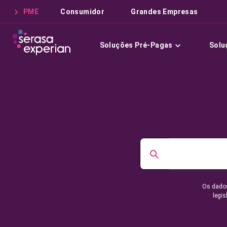
PME
Consumidor
Grandes Empresas
Soluções Pré-Pagas
Solu
Os dados
legis