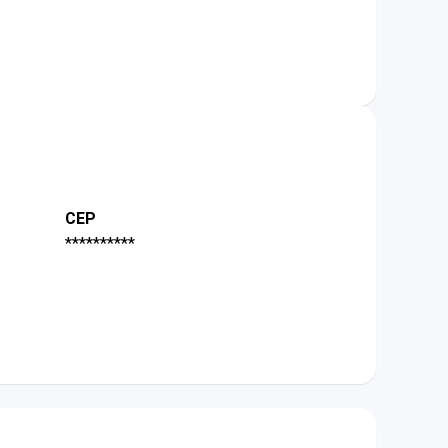
CEP
**********