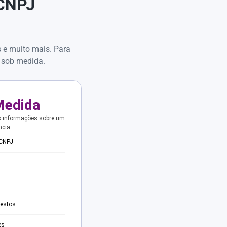
 CNPJ
s e muito mais. Para
 sob medida.
Medida
s informações sobre um
ncia.
 CNPJ
testos
es