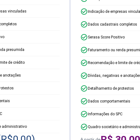
esas vinculadas
Indicação de empresas vincul
completos
Dados cadastrais completos
ivo
Serasa Score Positivo
nda presumida
Faturamento ou renda presum
ite de crédito
Recomendação e limite de créd
 e anotações
Dívidas, negativas e anotaçõe
rotestos
Detalhamento de protestos
ntais
Dados comportamentais
PC
Informações do SPC
e administrativo
Quadro societário e administr
(R$
0,00
)
R$
30,0
A partir de