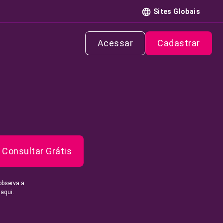
Sites Globais
Acessar
Cadastrar
Consultar Grátis
observa a
 aqui.