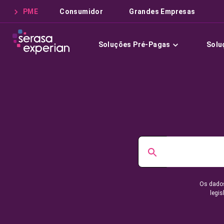
PME
Consumidor
Grandes Empresas
Soluções Pré-Pagas
Solu
Os dados
legis