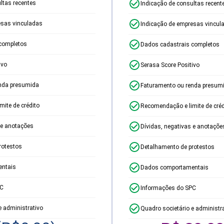
ltas recentes
Indicação de consultas recent
esas vinculadas
Indicação de empresas vincul
completos
Dados cadastrais completos
ivo
Serasa Score Positivo
nda presumida
Faturamento ou renda presum
ite de crédito
Recomendação e limite de créd
 e anotações
Dívidas, negativas e anotaçõe
rotestos
Detalhamento de protestos
ntais
Dados comportamentais
PC
Informações do SPC
e administrativo
Quadro societário e administr