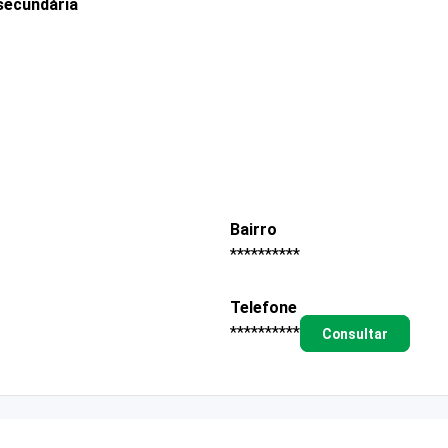
secundária
Bairro
**********
Telefone
**********
Consultar