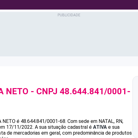
A NETO
- CNPJ
48.644.841/0001-
A NETO
é
48.644.841/0001-68
.
Com sede em NATAL, RN,
 em 17/11/2022.
A sua situação cadastral é
ATIVA
e sua
ista de mercadorias em geral, com predominância de produtos