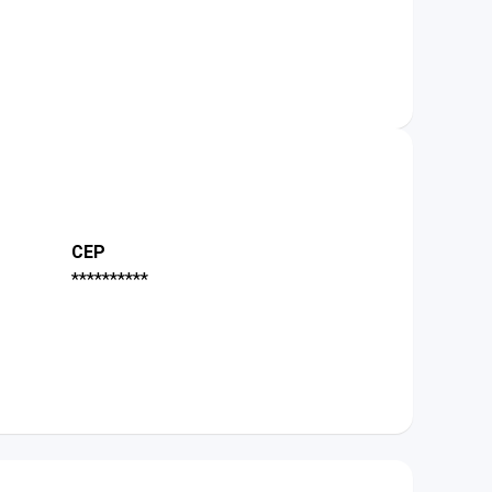
CEP
**********