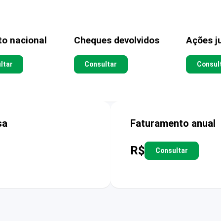
to nacional
Cheques devolvidos
Ações ju
ltar
Consultar
Consul
sa
Faturamento anual
R$
Consultar