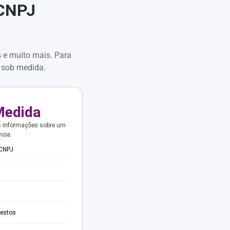
 CNPJ
s e muito mais. Para
 sob medida.
Medida
s informações sobre um
ncia.
 CNPJ
testos