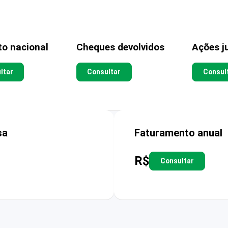
to nacional
Cheques devolvidos
Ações ju
ltar
Consultar
Consul
sa
Faturamento anual
R$
Consultar