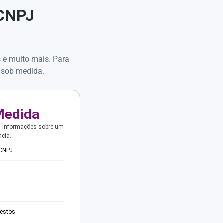
 CNPJ
s e muito mais. Para
 sob medida.
Medida
s informações sobre um
ncia.
 CNPJ
testos