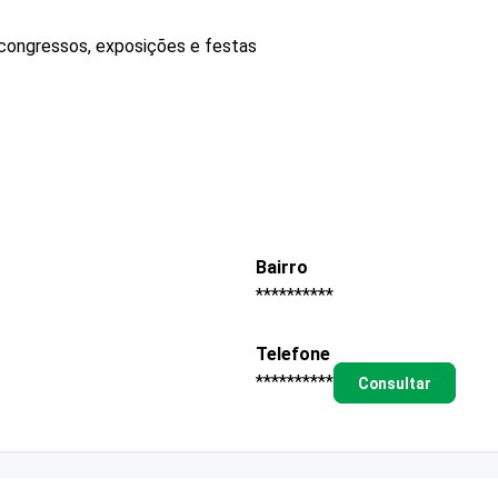
 congressos, exposições e festas
Bairro
**********
Telefone
**********
Consultar