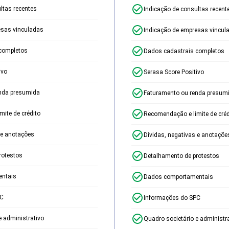
ltas recentes
Indicação de consultas recent
esas vinculadas
Indicação de empresas vincul
completos
Dados cadastrais completos
ivo
Serasa Score Positivo
nda presumida
Faturamento ou renda presum
ite de crédito
Recomendação e limite de créd
 e anotações
Dívidas, negativas e anotaçõe
rotestos
Detalhamento de protestos
ntais
Dados comportamentais
PC
Informações do SPC
e administrativo
Quadro societário e administr