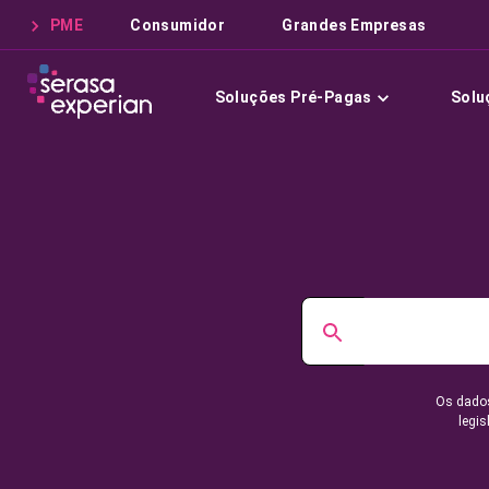
PME
Consumidor
Grandes Empresas
Soluções Pré-Pagas
Solu
Os dados
legis