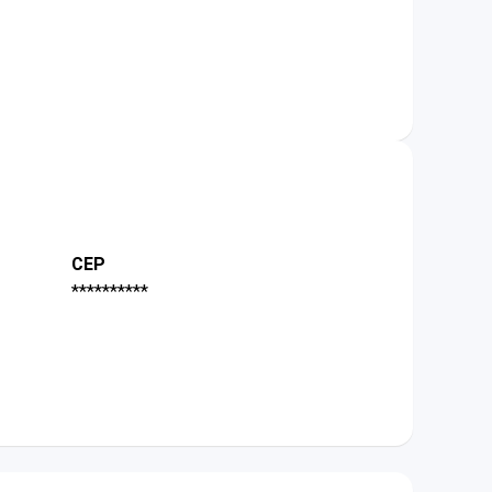
CEP
**********