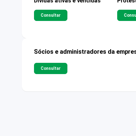
Dívidas ativas e vencidas
Protes
Consultar
Consu
Sócios e administradores da empre
Consultar