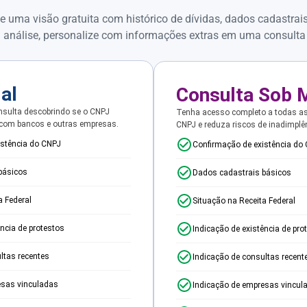
e uma visão gratuita com histórico de dívidas, dados cadastrai
 análise, personalize com informações extras em uma consulta
ial
Consulta Sob 
sulta descobrindo se o CNPJ
Tenha acesso completo a todas a
 com bancos e outras empresas.
CNPJ e reduza riscos de inadimplê
istência do CNPJ
Confirmação de existência do
básicos
Dados cadastrais básicos
a Federal
Situação na Receita Federal
ência de protestos
Indicação de existência de pro
ltas recentes
Indicação de consultas recent
esas vinculadas
Indicação de empresas vincul