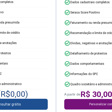
completos
Dados cadastrais completos
ivo
Serasa Score Positivo
nda presumida
Faturamento ou renda presum
ite de crédito
Recomendação e limite de créd
 e anotações
Dívidas, negativas e anotaçõe
rotestos
Detalhamento de protestos
ntais
Dados comportamentais
PC
Informações do SPC
e administrativo
Quadro societário e administr
(R$
0,00
)
R$
30,0
A partir de
sultar grátis
Personalizar con