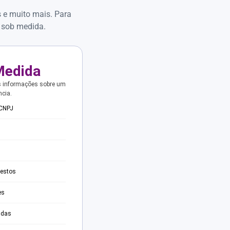
s e muito mais. Para
 sob medida.
Medida
s informações sobre um
ncia.
 CNPJ
testos
es
adas