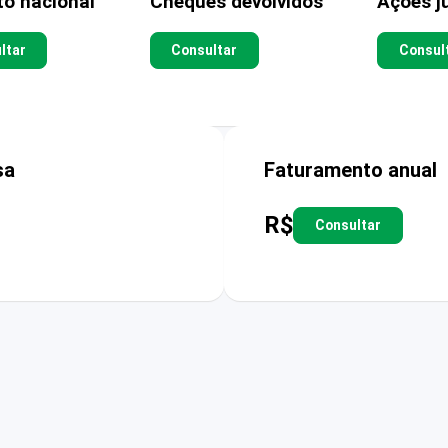
to nacional
Cheques devolvidos
Ações ju
ltar
Consultar
Consul
sa
Faturamento anual
R$
Consultar