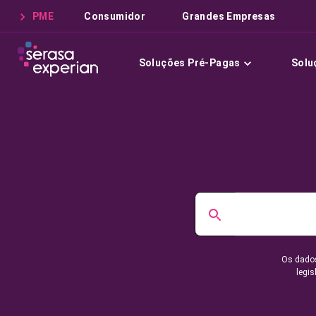
PME
Consumidor
Grandes Empresas
Soluções Pré-Pagas
Solu
Os dados
legis