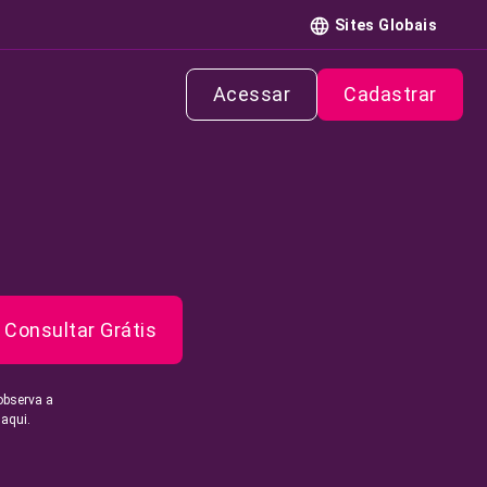
Sites Globais
Acessar
Cadastrar
Consultar Grátis
observa a
 aqui.