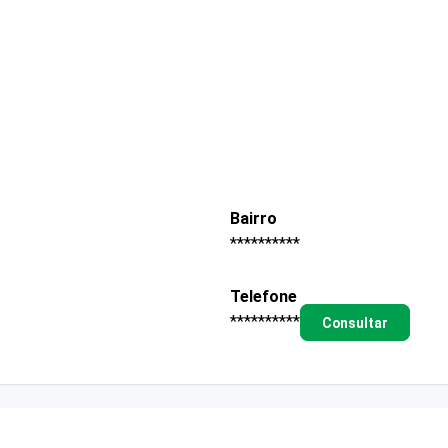
Bairro
**********
Telefone
**********
Consultar