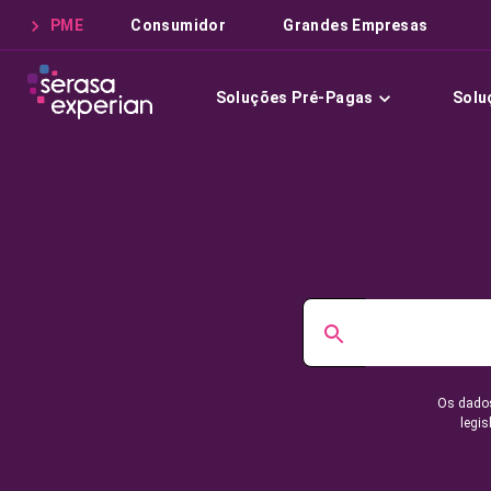
PME
Consumidor
Grandes Empresas
Soluções Pré-Pagas
Solu
Os dados
legis