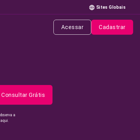
Sites Globais
Acessar
Cadastrar
Consultar Grátis
observa a
 aqui.