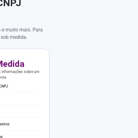
 CNPJ
s e muito mais. Para
 sob medida.
Medida
s informações sobre um
ncia.
 CNPJ
testos
es