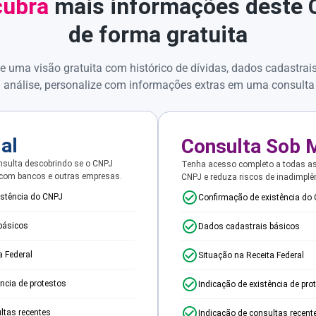
ubra
mais informações deste
de forma gratuita
e uma visão gratuita com histórico de dívidas, dados cadastrai
 análise, personalize com informações extras em uma consulta
ial
Consulta Sob 
sulta descobrindo se o CNPJ
Tenha acesso completo a todas a
 com bancos e outras empresas.
CNPJ e reduza riscos de inadimplê
istência do CNPJ
Confirmação de existência do
básicos
Dados cadastrais básicos
a Federal
Situação na Receita Federal
ência de protestos
Indicação de existência de pro
ltas recentes
Indicação de consultas recent