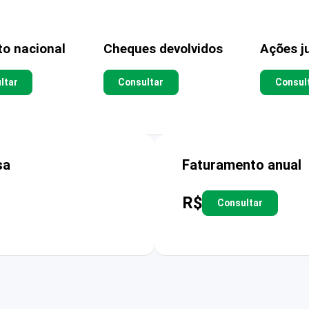
to nacional
Cheques devolvidos
Ações ju
ltar
Consultar
Consul
sa
Faturamento anual
R$
Consultar