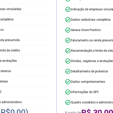
esas vinculadas
Indicação de empresas vincul
completos
Dados cadastrais completos
ivo
Serasa Score Positivo
nda presumida
Faturamento ou renda presum
ite de crédito
Recomendação e limite de créd
 e anotações
Dívidas, negativas e anotaçõe
rotestos
Detalhamento de protestos
ntais
Dados comportamentais
PC
Informações do SPC
e administrativo
Quadro societário e administr
(R$
0,00
)
R$
30,0
A partir de