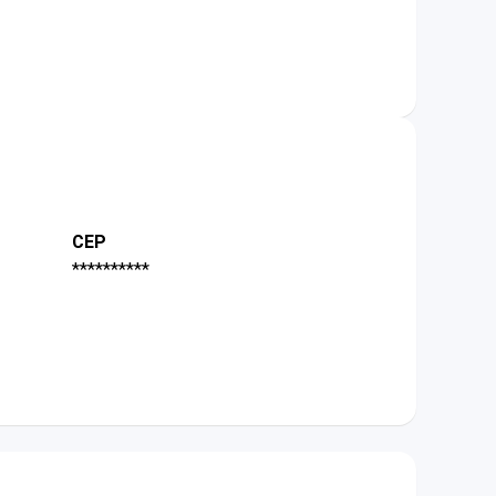
CEP
**********