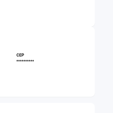
CEP
**********