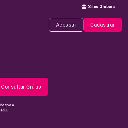
Sites Globais
Acessar
Cadastrar
Consultar Grátis
observa a
 aqui.