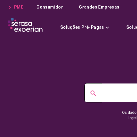
PME
Consumidor
Grandes Empresas
Soluções Pré-Pagas
Solu
Os dados
legis