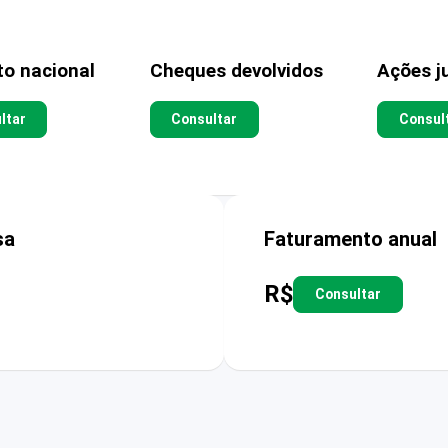
to nacional
Cheques devolvidos
Ações ju
ltar
Consultar
Consul
sa
Faturamento anual
R$
Consultar