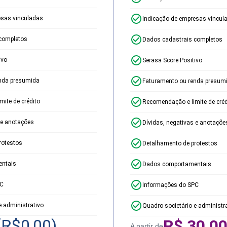
esas vinculadas
Indicação de empresas vincul
completos
Dados cadastrais completos
ivo
Serasa Score Positivo
nda presumida
Faturamento ou renda presum
ite de crédito
Recomendação e limite de créd
 e anotações
Dívidas, negativas e anotaçõe
rotestos
Detalhamento de protestos
ntais
Dados comportamentais
PC
Informações do SPC
e administrativo
Quadro societário e administr
(R$
0,00
)
R$
30,0
A partir de