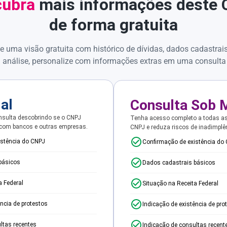
ubra
mais informações deste
de forma gratuita
e uma visão gratuita com histórico de dívidas, dados cadastrai
 análise, personalize com informações extras em uma consulta
ial
Consulta Sob 
sulta descobrindo se o CNPJ
Tenha acesso completo a todas a
 com bancos e outras empresas.
CNPJ e reduza riscos de inadimplê
istência do CNPJ
Confirmação de existência do
básicos
Dados cadastrais básicos
a Federal
Situação na Receita Federal
ência de protestos
Indicação de existência de pro
ltas recentes
Indicação de consultas recent