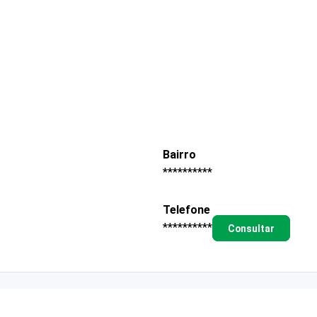
Bairro
**********
Telefone
**********
Consultar