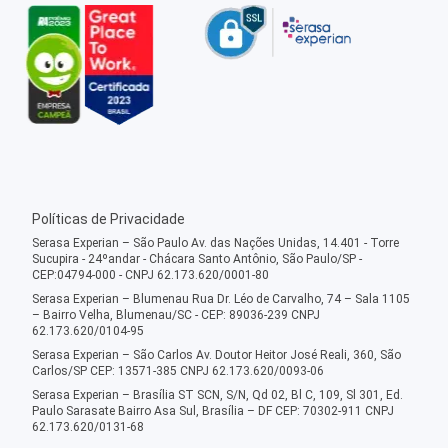
Políticas de Privacidade
Serasa Experian – São Paulo Av. das Nações Unidas, 14.401 - Torre
Sucupira - 24ºandar - Chácara Santo Antônio, São Paulo/SP -
CEP:04794-000 - CNPJ 62.173.620/0001-80
Serasa Experian – Blumenau Rua Dr. Léo de Carvalho, 74 – Sala 1105
– Bairro Velha, Blumenau/SC - CEP: 89036-239 CNPJ
62.173.620/0104-95
Serasa Experian – São Carlos Av. Doutor Heitor José Reali, 360, São
Carlos/SP CEP: 13571-385 CNPJ 62.173.620/0093-06
Serasa Experian – Brasília ST SCN, S/N, Qd 02, Bl C, 109, Sl 301, Ed.
Paulo Sarasate Bairro Asa Sul, Brasília – DF CEP: 70302-911 CNPJ
62.173.620/0131-68