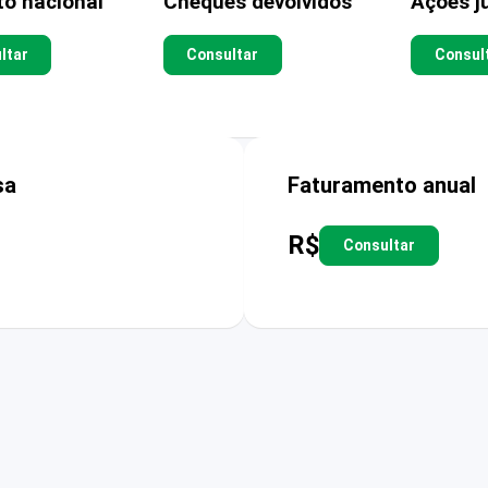
to nacional
Cheques devolvidos
Ações ju
ltar
Consultar
Consul
sa
Faturamento anual
R$
Consultar