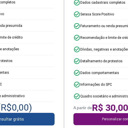
completos
Dados cadastrais completos
ivo
Serasa Score Positivo
nda presumida
Faturamento ou renda presum
ite de crédito
Recomendação e limite de créd
 e anotações
Dívidas, negativas e anotaçõe
rotestos
Detalhamento de protestos
ntais
Dados comportamentais
PC
Informações do SPC
e administrativo
Quadro societário e administr
(R$
0,00
)
R$
30,0
A partir de
sultar grátis
Personalizar con