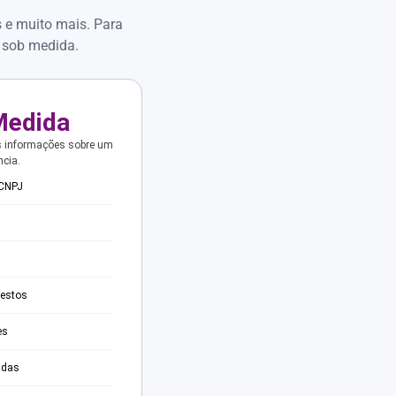
s e muito mais. Para
 sob medida.
Medida
s informações sobre um
ncia.
 CNPJ
testos
es
adas