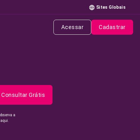
Sites Globais
Acessar
Cadastrar
Consultar Grátis
observa a
 aqui.