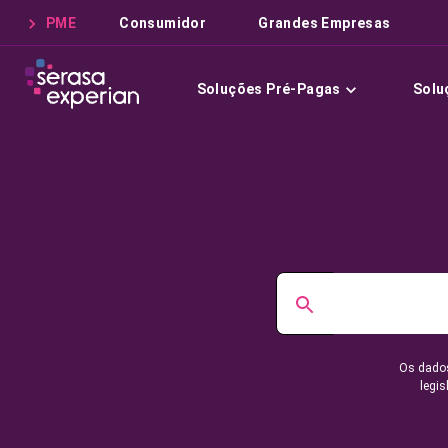
PME
Consumidor
Grandes Empresas
Soluções Pré-Pagas
Solu
Os dados
legis