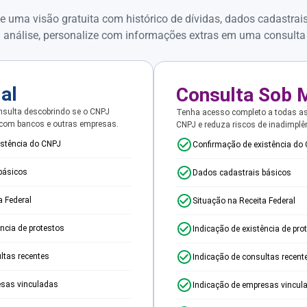
e uma visão gratuita com histórico de dívidas, dados cadastrai
 análise, personalize com informações extras em uma consulta
ial
Consulta Sob 
sulta descobrindo se o CNPJ
Tenha acesso completo a todas a
 com bancos e outras empresas.
CNPJ e reduza riscos de inadimplê
istência do CNPJ
Confirmação de existência do
básicos
Dados cadastrais básicos
a Federal
Situação na Receita Federal
ência de protestos
Indicação de existência de pro
ltas recentes
Indicação de consultas recent
esas vinculadas
Indicação de empresas vincul