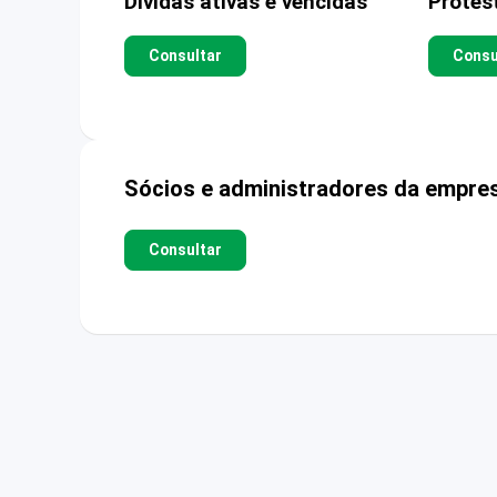
Dívidas ativas e vencidas
Protes
Consultar
Consu
Sócios e administradores da empre
Consultar