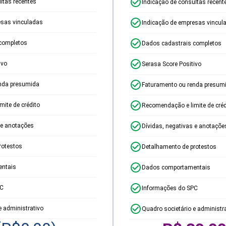
ltas recentes
Indicação de consultas recent
esas vinculadas
Indicação de empresas vincul
completos
Dados cadastrais completos
ivo
Serasa Score Positivo
nda presumida
Faturamento ou renda presum
ite de crédito
Recomendação e limite de créd
 e anotações
Dívidas, negativas e anotaçõe
rotestos
Detalhamento de protestos
ntais
Dados comportamentais
PC
Informações do SPC
e administrativo
Quadro societário e administr