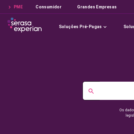
PME
Consumidor
Grandes Empresas
Soluções Pré-Pagas
Solu
Os dados
legis