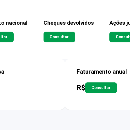
to nacional
Cheques devolvidos
Ações ju
ltar
Consultar
Consul
sa
Faturamento anual
R$
Consultar