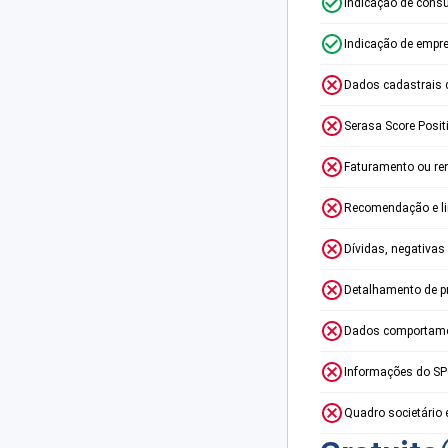
Indicação de consu
Indicação de empr
Dados cadastrais 
Serasa Score Posit
Faturamento ou re
Recomendação e lim
Dívidas, negativas
Detalhamento de p
Dados comportame
Informações do S
Quadro societário 