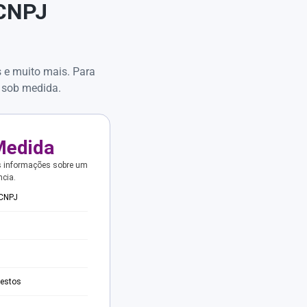
 CNPJ
s e muito mais. Para
 sob medida.
Medida
s informações sobre um
ncia.
 CNPJ
testos