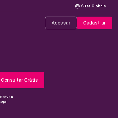
Sites Globais
Acessar
Cadastrar
Consultar Grátis
observa a
 aqui.