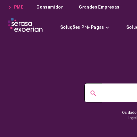
PME
Consumidor
Grandes Empresas
Soluções Pré-Pagas
Solu
Os dados
legis