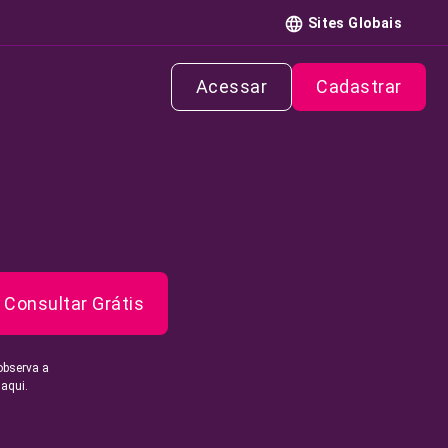
Sites Globais
Acessar
Cadastrar
Consultar Grátis
observa a
 aqui.