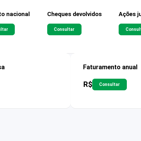
to nacional
Cheques devolvidos
Ações ju
ltar
Consultar
Consul
sa
Faturamento anual
R$
Consultar