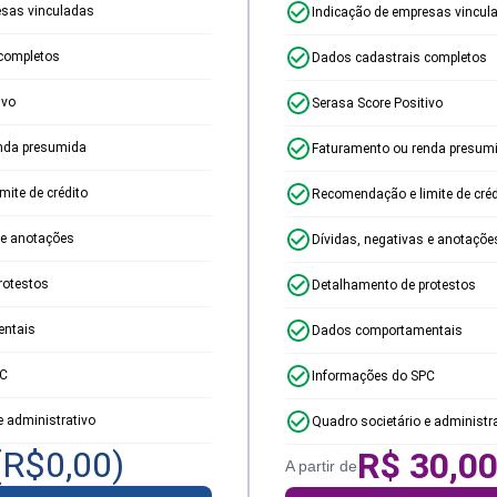
esas vinculadas
Indicação de empresas vincul
completos
Dados cadastrais completos
ivo
Serasa Score Positivo
nda presumida
Faturamento ou renda presum
ite de crédito
Recomendação e limite de créd
 e anotações
Dívidas, negativas e anotaçõe
rotestos
Detalhamento de protestos
ntais
Dados comportamentais
PC
Informações do SPC
e administrativo
Quadro societário e administr
(R$
0,00
)
R$
30,0
A partir de