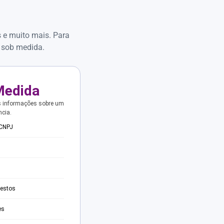
s e muito mais. Para
 sob medida.
Medida
s informações sobre um
ncia.
 CNPJ
testos
es