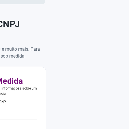
 CNPJ
s e muito mais. Para
 sob medida.
Medida
s informações sobre um
ncia.
 CNPJ