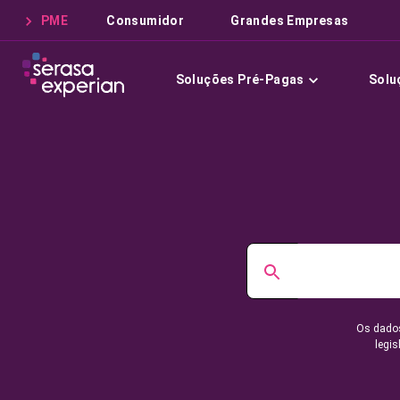
PME
Consumidor
Grandes Empresas
Soluções Pré-Pagas
Solu
Os dados
legis