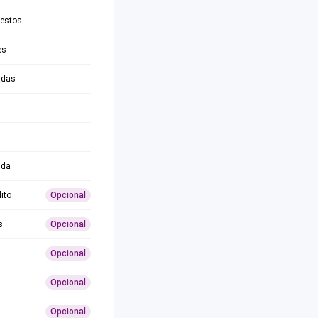
testos
es
adas
ida
ito
Opcional
s
Opcional
Opcional
Opcional
Opcional