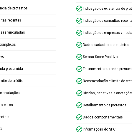
ência de protestos
Indicação de existência de pro
ltas recentes
Indicação de consultas recent
esas vinculadas
Indicação de empresas vincul
completos
Dados cadastrais completos
ivo
Serasa Score Positivo
nda presumida
Faturamento ou renda presum
ite de crédito
Recomendação e limite de créd
 e anotações
Dívidas, negativas e anotaçõe
rotestos
Detalhamento de protestos
ntais
Dados comportamentais
PC
Informações do SPC