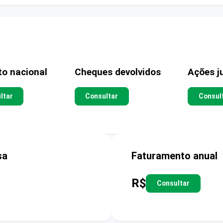
to nacional
Cheques devolvidos
Ações ju
ltar
Consultar
Consul
sa
Faturamento anual
R$
Consultar