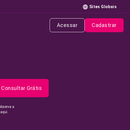
Sites Globais
Acessar
Cadastrar
Consultar Grátis
observa a
 aqui.