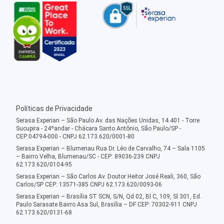
Políticas de Privacidade
Serasa Experian – São Paulo Av. das Nações Unidas, 14.401 - Torre
Sucupira - 24ºandar - Chácara Santo Antônio, São Paulo/SP -
CEP:04794-000 - CNPJ 62.173.620/0001-80
Serasa Experian – Blumenau Rua Dr. Léo de Carvalho, 74 – Sala 1105
– Bairro Velha, Blumenau/SC - CEP: 89036-239 CNPJ
62.173.620/0104-95
Serasa Experian – São Carlos Av. Doutor Heitor José Reali, 360, São
Carlos/SP CEP: 13571-385 CNPJ 62.173.620/0093-06
Serasa Experian – Brasília ST SCN, S/N, Qd 02, Bl C, 109, Sl 301, Ed.
Paulo Sarasate Bairro Asa Sul, Brasília – DF CEP: 70302-911 CNPJ
62.173.620/0131-68