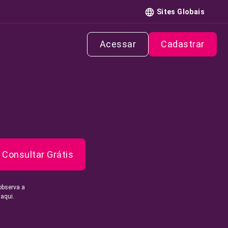
Sites Globais
Acessar
Cadastrar
Consultar Grátis
observa a
 aqui.