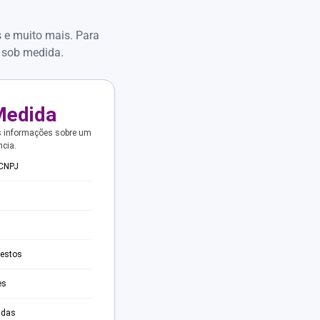
s e muito mais. Para
 sob medida.
Medida
s informações sobre um
ncia.
 CNPJ
testos
es
adas