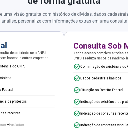
de forma gratuita
e uma visão gratuita com histórico de dívidas, dados cadastrai
 análise, personalize com informações extras em uma consulta
ial
Consulta Sob 
sulta descobrindo se o CNPJ
Tenha acesso completo a todas a
 com bancos e outras empresas.
CNPJ e reduza riscos de inadimplê
istência do CNPJ
Confirmação de existência do
básicos
Dados cadastrais básicos
a Federal
Situação na Receita Federal
ência de protestos
Indicação de existência de pro
ltas recentes
Indicação de consultas recent
esas vinculadas
Indicação de empresas vincul