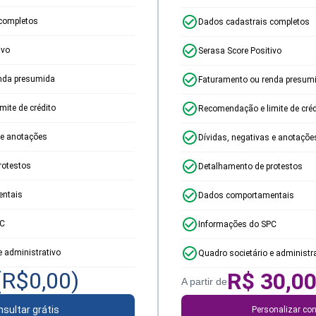
completos
Dados cadastrais completos
ivo
Serasa Score Positivo
nda presumida
Faturamento ou renda presum
ite de crédito
Recomendação e limite de créd
 e anotações
Dívidas, negativas e anotaçõe
rotestos
Detalhamento de protestos
ntais
Dados comportamentais
PC
Informações do SPC
e administrativo
Quadro societário e administr
(R$
0,00
)
R$
30,0
A partir de
sultar grátis
Personalizar con