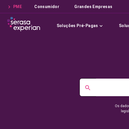
PME
Consumidor
Grandes Empresas
Soluções Pré-Pagas
Solu
Os dados
legis