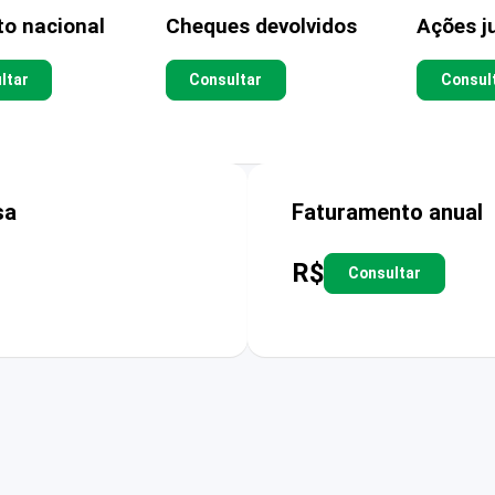
to nacional
Cheques devolvidos
Ações ju
ltar
Consultar
Consul
sa
Faturamento anual
R$
Consultar