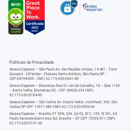
Políticas de Privacidade
Serasa Experian – São Paulo Av. das Nações Unidas, 14.401 - Torre
Sucupira - 24ºandar - Chácara Santo Antônio, São Paulo/SP -
CEP:04794-000 - CNPJ 62.173.620/0001-80
Serasa Experian – Blumenau Rua Dr. Léo de Carvalho, 74 – Sala 1105
– Bairro Velha, Blumenau/SC - CEP: 89036-239 CNPJ
62.173.620/0104-95
Serasa Experian – São Carlos Av. Doutor Heitor José Reali, 360, São
Carlos/SP CEP: 13571-385 CNPJ 62.173.620/0093-06
Serasa Experian – Brasília ST SCN, S/N, Qd 02, Bl C, 109, Sl 301, Ed.
Paulo Sarasate Bairro Asa Sul, Brasília – DF CEP: 70302-911 CNPJ
62.173.620/0131-68