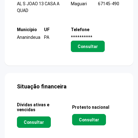
AL S JOAO 13 CASA A
Maguari
67145-490
QUAD
Município
UF
Telefone
Ananindeua
PA
**********
Consultar
Situação financeira
Dívidas ativas e
Protesto nacional
vencidas
Consultar
Consultar