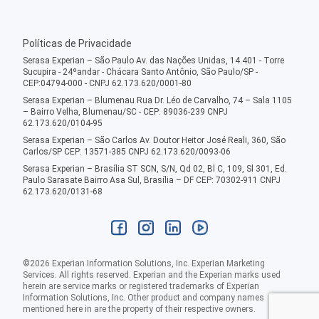
Políticas de Privacidade
Serasa Experian – São Paulo Av. das Nações Unidas, 14.401 - Torre
Sucupira - 24ºandar - Chácara Santo Antônio, São Paulo/SP -
CEP:04794-000 - CNPJ 62.173.620/0001-80
Serasa Experian – Blumenau Rua Dr. Léo de Carvalho, 74 – Sala 1105
– Bairro Velha, Blumenau/SC - CEP: 89036-239 CNPJ
62.173.620/0104-95
Serasa Experian – São Carlos Av. Doutor Heitor José Reali, 360, São
Carlos/SP CEP: 13571-385 CNPJ 62.173.620/0093-06
Serasa Experian – Brasília ST SCN, S/N, Qd 02, Bl C, 109, Sl 301, Ed.
Paulo Sarasate Bairro Asa Sul, Brasília – DF CEP: 70302-911 CNPJ
62.173.620/0131-68
©
2026
Experian Information Solutions, Inc. Experian Marketing
Services. All rights reserved. Experian and the Experian marks used
herein are service marks or registered trademarks of Experian
Information Solutions, Inc. Other product and company names
mentioned here in are the property of their respective owners.