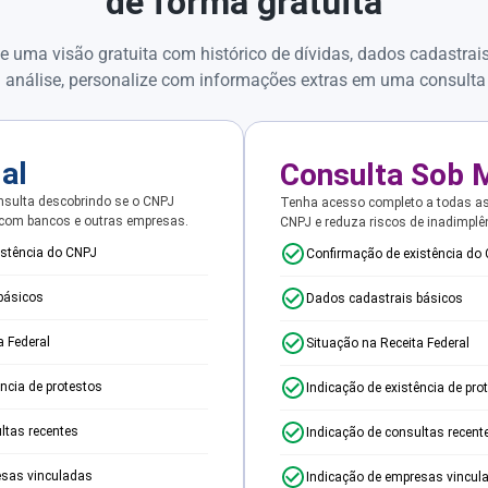
de forma gratuita
e uma visão gratuita com histórico de dívidas, dados cadastrai
 análise, personalize com informações extras em uma consulta
ial
Consulta Sob 
sulta descobrindo se o CNPJ
Tenha acesso completo a todas a
 com bancos e outras empresas.
CNPJ e reduza riscos de inadimplê
istência do CNPJ
Confirmação de existência do
básicos
Dados cadastrais básicos
a Federal
Situação na Receita Federal
ência de protestos
Indicação de existência de pro
ltas recentes
Indicação de consultas recent
esas vinculadas
Indicação de empresas vincul