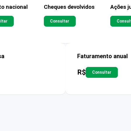
to nacional
Cheques devolvidos
Ações ju
ltar
Consultar
Consul
sa
Faturamento anual
R$
Consultar