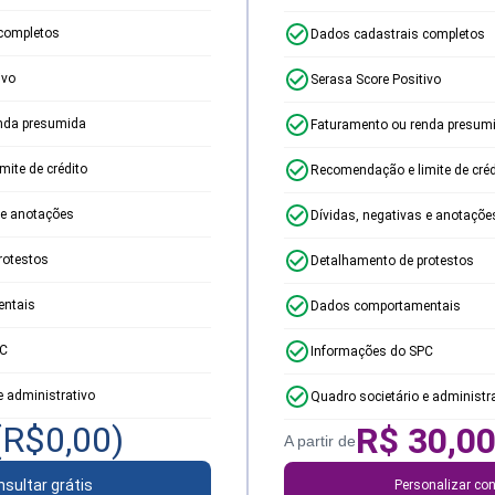
completos
Dados cadastrais completos
ivo
Serasa Score Positivo
nda presumida
Faturamento ou renda presum
ite de crédito
Recomendação e limite de créd
 e anotações
Dívidas, negativas e anotaçõe
rotestos
Detalhamento de protestos
ntais
Dados comportamentais
PC
Informações do SPC
e administrativo
Quadro societário e administr
(R$
0,00
)
R$
30,0
A partir de
sultar grátis
Personalizar con