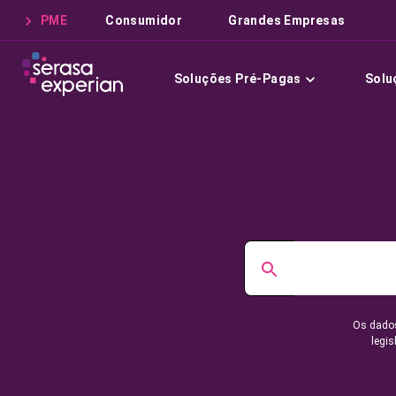
PME
Consumidor
Grandes Empresas
Soluções Pré-Pagas
Solu
Os dados
legis