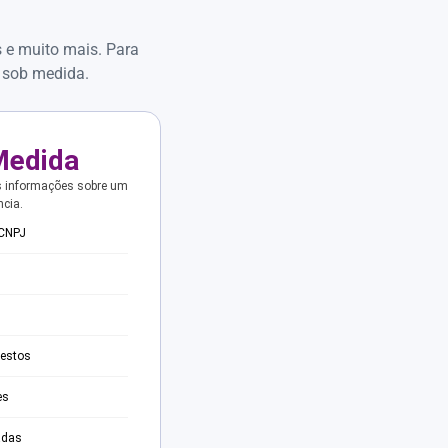
s e muito mais. Para
 sob medida.
Medida
s informações sobre um
ncia.
 CNPJ
testos
es
adas