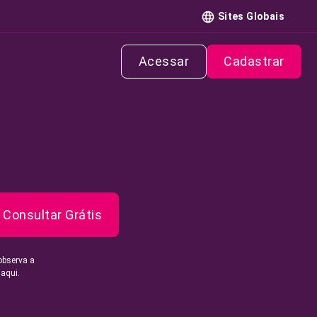
Sites Globais
Acessar
Cadastrar
Consultar Grátis
observa a
 aqui.