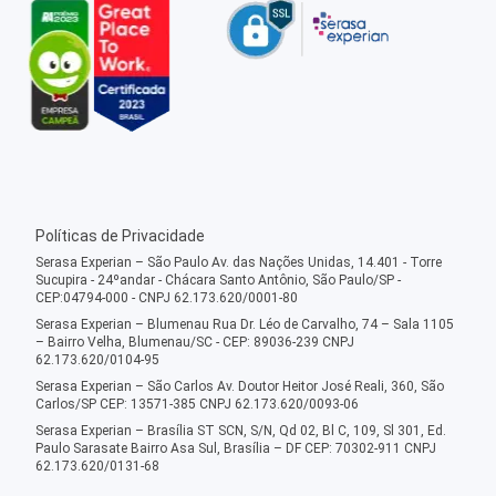
Políticas de Privacidade
Serasa Experian – São Paulo Av. das Nações Unidas, 14.401 - Torre
Sucupira - 24ºandar - Chácara Santo Antônio, São Paulo/SP -
CEP:04794-000 - CNPJ 62.173.620/0001-80
Serasa Experian – Blumenau Rua Dr. Léo de Carvalho, 74 – Sala 1105
– Bairro Velha, Blumenau/SC - CEP: 89036-239 CNPJ
62.173.620/0104-95
Serasa Experian – São Carlos Av. Doutor Heitor José Reali, 360, São
Carlos/SP CEP: 13571-385 CNPJ 62.173.620/0093-06
Serasa Experian – Brasília ST SCN, S/N, Qd 02, Bl C, 109, Sl 301, Ed.
Paulo Sarasate Bairro Asa Sul, Brasília – DF CEP: 70302-911 CNPJ
62.173.620/0131-68