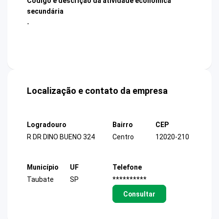
Código e descrição da atividade econômica
secundária
-
Localização e contato da empresa
Logradouro
Bairro
CEP
R DR DINO BUENO 324
Centro
12020-210
Município
UF
Telefone
Taubate
SP
**********
Consultar