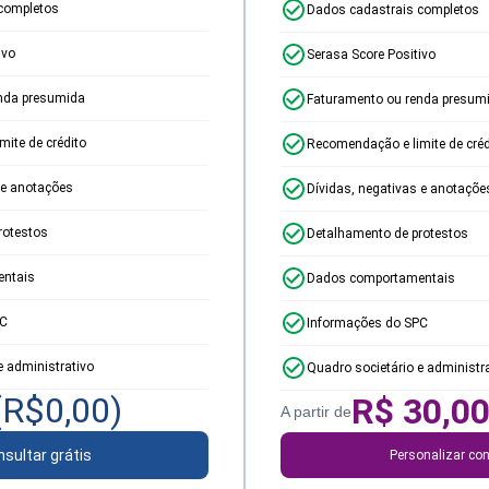
completos
Dados cadastrais completos
ivo
Serasa Score Positivo
nda presumida
Faturamento ou renda presum
ite de crédito
Recomendação e limite de créd
 e anotações
Dívidas, negativas e anotaçõe
rotestos
Detalhamento de protestos
ntais
Dados comportamentais
PC
Informações do SPC
e administrativo
Quadro societário e administr
(R$
0,00
)
R$
30,0
A partir de
sultar grátis
Personalizar con