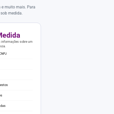
s e muito mais. Para
 sob medida.
Medida
s informações sobre um
ncia.
 CNPJ
testos
es
adas