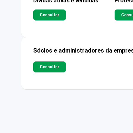
Dívidas ativas e vencidas
Protes
Consultar
Consu
Sócios e administradores da empre
Consultar