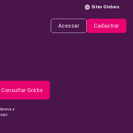
Sites Globais
Acessar
Cadastrar
Consultar Grátis
observa a
 aqui.