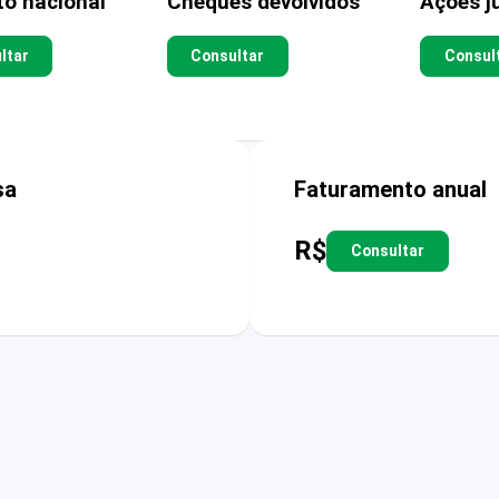
to nacional
Cheques devolvidos
Ações ju
ltar
Consultar
Consul
sa
Faturamento anual
R$
Consultar