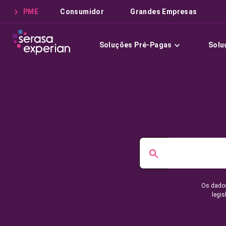
PME
Consumidor
Grandes Empresas
Soluções Pré-Pagas
Solu
Os dados
legis