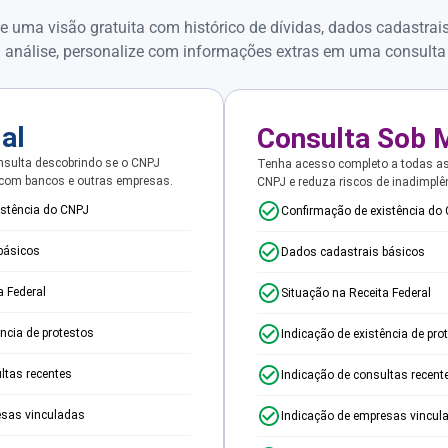
e uma visão gratuita com histórico de dívidas, dados cadastrai
 análise, personalize com informações extras em uma consulta
ial
Consulta Sob 
sulta descobrindo se o CNPJ
Tenha acesso completo a todas a
 com bancos e outras empresas.
CNPJ e reduza riscos de inadimplê
istência do CNPJ
Confirmação de existência do
básicos
Dados cadastrais básicos
a Federal
Situação na Receita Federal
ência de protestos
Indicação de existência de pro
ltas recentes
Indicação de consultas recent
esas vinculadas
Indicação de empresas vincul