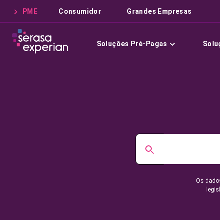
PME
Consumidor
Grandes Empresas
Soluções Pré-Pagas
Solu
Os dados
legis