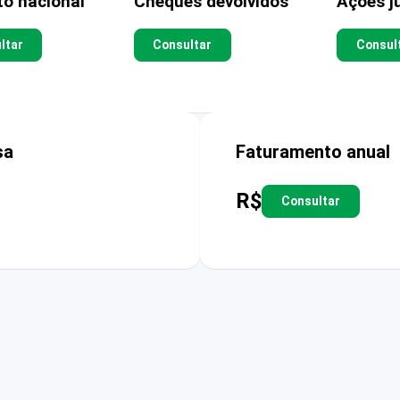
to nacional
Cheques devolvidos
Ações ju
ltar
Consultar
Consul
sa
Faturamento anual
R$
Consultar