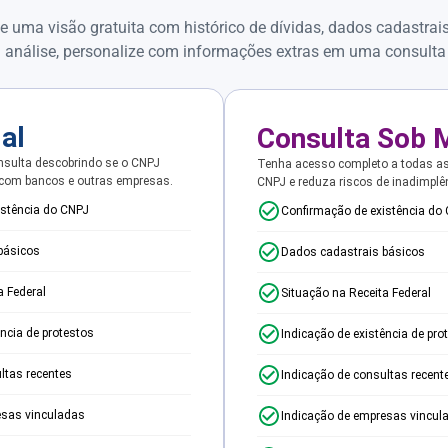
e uma visão gratuita com histórico de dívidas, dados cadastrai
 análise, personalize com informações extras em uma consulta
ial
Consulta Sob 
sulta descobrindo se o CNPJ
Tenha acesso completo a todas a
 com bancos e outras empresas.
CNPJ e reduza riscos de inadimplê
istência do CNPJ
Confirmação de existência do
básicos
Dados cadastrais básicos
a Federal
Situação na Receita Federal
ência de protestos
Indicação de existência de pro
ltas recentes
Indicação de consultas recent
esas vinculadas
Indicação de empresas vincul