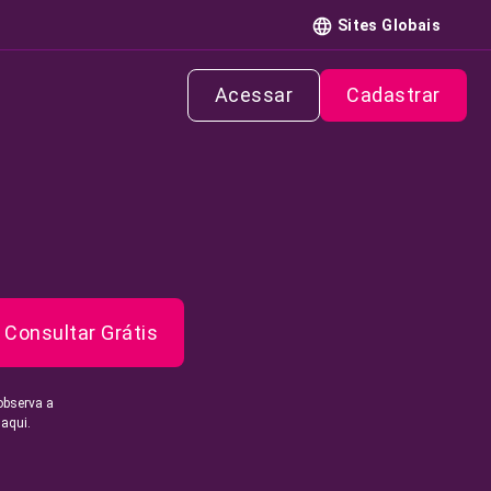
Sites Globais
Acessar
Cadastrar
Consultar Grátis
observa a
 aqui.