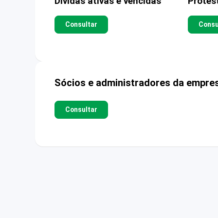
Dívidas ativas e vencidas
Protes
Consultar
Consu
Sócios e administradores da empre
Consultar