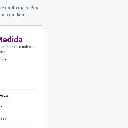
s e muito mais. Para
 sob medida.
Medida
s informações sobre um
ncia.
 CNPJ
testos
es
adas