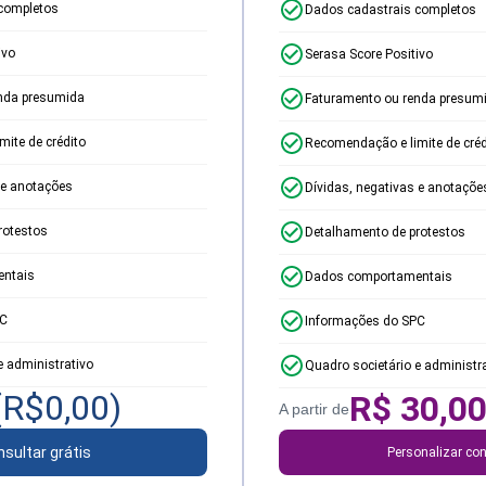
completos
Dados cadastrais completos
ivo
Serasa Score Positivo
nda presumida
Faturamento ou renda presum
ite de crédito
Recomendação e limite de créd
 e anotações
Dívidas, negativas e anotaçõe
rotestos
Detalhamento de protestos
ntais
Dados comportamentais
PC
Informações do SPC
e administrativo
Quadro societário e administr
(R$
0,00
)
R$
30,0
A partir de
sultar grátis
Personalizar con