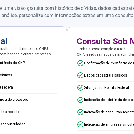
e uma visão gratuita com histórico de dívidas, dados cadastrai
 análise, personalize com informações extras em uma consulta
ial
Consulta Sob 
sulta descobrindo se o CNPJ
Tenha acesso completo a todas a
 com bancos e outras empresas.
CNPJ e reduza riscos de inadimplê
istência do CNPJ
Confirmação de existência do
básicos
Dados cadastrais básicos
a Federal
Situação na Receita Federal
ência de protestos
Indicação de existência de pro
ltas recentes
Indicação de consultas recent
esas vinculadas
Indicação de empresas vincul