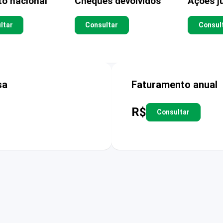
to nacional
Cheques devolvidos
Ações ju
ltar
Consultar
Consul
sa
Faturamento anual
R$
Consultar