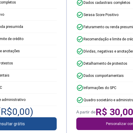
completos
Dados cadastrais completos
ivo
Serasa Score Positivo
nda presumida
Faturamento ou renda presum
ite de crédito
Recomendação e limite de créd
 e anotações
Dívidas, negativas e anotaçõe
rotestos
Detalhamento de protestos
ntais
Dados comportamentais
PC
Informações do SPC
e administrativo
Quadro societário e administr
(R$
0,00
)
R$
30,0
A partir de
sultar grátis
Personalizar con