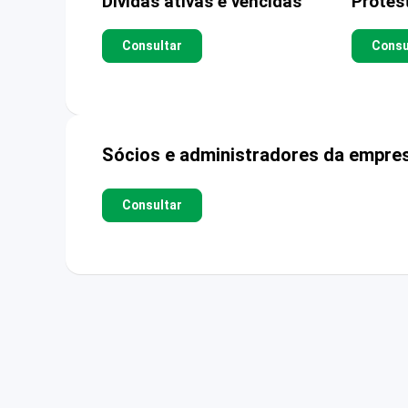
Dívidas ativas e vencidas
Protes
Consultar
Consu
Sócios e administradores da empre
Consultar