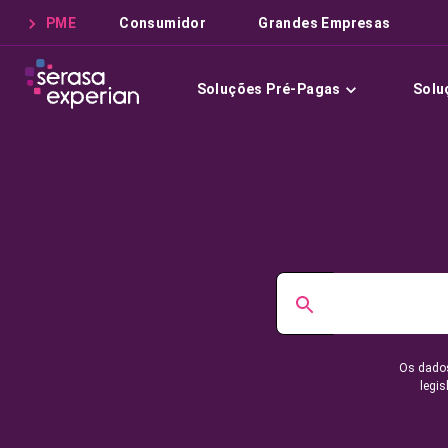
PME
Consumidor
Grandes Empresas
Soluções Pré-Pagas
Solu
Os dados
legis