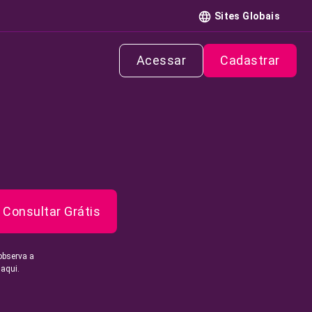
Sites Globais
Acessar
Cadastrar
Consultar Grátis
observa a
 aqui.