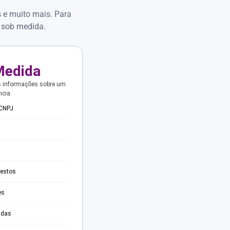
s e muito mais. Para
 sob medida.
Medida
s informações sobre um
ncia.
 CNPJ
testos
es
adas