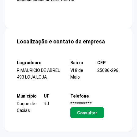
Localização e contato da empresa
Logradouro
Bairro
CEP
R MAURICIO DE ABREU
Vl 8 de
25086-296
493 LOJA LOJA
Maio
Município
UF
Telefone
Duque de
RJ
**********
Caxias
Consultar