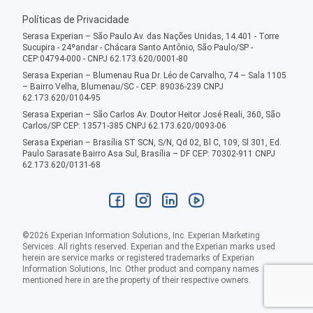
Políticas de Privacidade
Serasa Experian – São Paulo Av. das Nações Unidas, 14.401 - Torre
Sucupira - 24ºandar - Chácara Santo Antônio, São Paulo/SP -
CEP:04794-000 - CNPJ 62.173.620/0001-80
Serasa Experian – Blumenau Rua Dr. Léo de Carvalho, 74 – Sala 1105
– Bairro Velha, Blumenau/SC - CEP: 89036-239 CNPJ
62.173.620/0104-95
Serasa Experian – São Carlos Av. Doutor Heitor José Reali, 360, São
Carlos/SP CEP: 13571-385 CNPJ 62.173.620/0093-06
Serasa Experian – Brasília ST SCN, S/N, Qd 02, Bl C, 109, Sl 301, Ed.
Paulo Sarasate Bairro Asa Sul, Brasília – DF CEP: 70302-911 CNPJ
62.173.620/0131-68
©
2026
Experian Information Solutions, Inc. Experian Marketing
Services. All rights reserved. Experian and the Experian marks used
herein are service marks or registered trademarks of Experian
Information Solutions, Inc. Other product and company names
mentioned here in are the property of their respective owners.