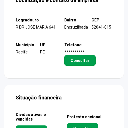
Localização e contato da empresa
Logradouro
Bairro
CEP
R DR JOSE MARIA 641
Encruzilhada
52041-015
Município
UF
Telefone
Recife
PE
**********
Consultar
Situação financeira
Dívidas ativas e
Protesto nacional
vencidas