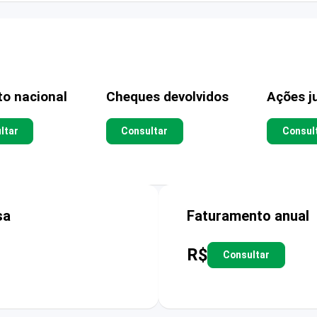
to nacional
Cheques devolvidos
Ações ju
ltar
Consultar
Consul
sa
Faturamento anual
R$
Consultar