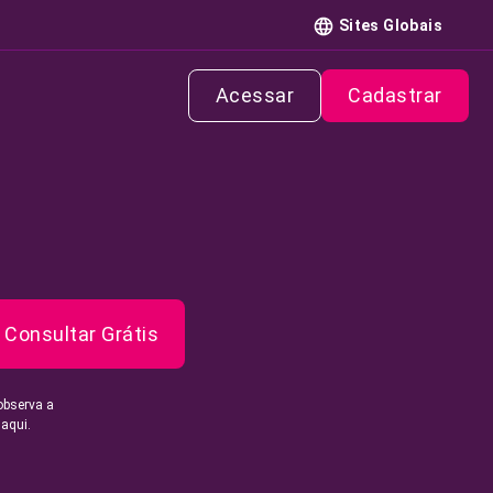
Sites Globais
Acessar
Cadastrar
Consultar Grátis
observa a
 aqui.