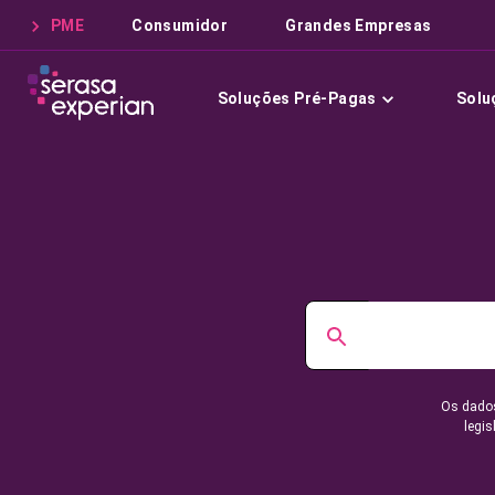
PME
Consumidor
Grandes Empresas
Soluções Pré-Pagas
Solu
Os dados
legis