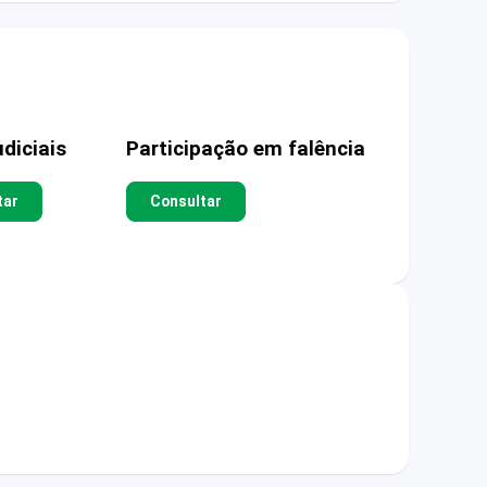
diciais
Participação em falência
tar
Consultar