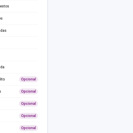
testos
es
adas
ida
ito
Opcional
s
Opcional
Opcional
Opcional
Opcional