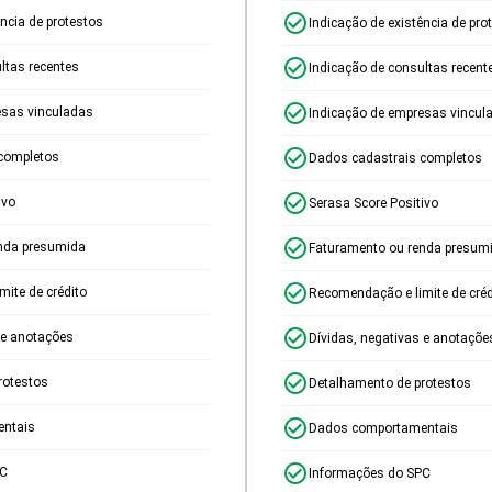
ência de protestos
Indicação de existência de pro
ltas recentes
Indicação de consultas recent
esas vinculadas
Indicação de empresas vincul
completos
Dados cadastrais completos
ivo
Serasa Score Positivo
nda presumida
Faturamento ou renda presum
ite de crédito
Recomendação e limite de créd
 e anotações
Dívidas, negativas e anotaçõe
rotestos
Detalhamento de protestos
ntais
Dados comportamentais
PC
Informações do SPC