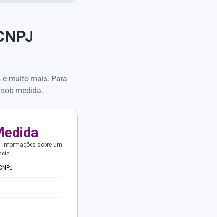
 CNPJ
s e muito mais. Para
 sob medida.
Medida
s informações sobre um
ncia.
 CNPJ