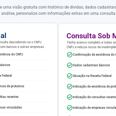
e uma visão gratuita com histórico de dívidas, dados cadastrai
 análise, personalize com informações extras em uma consulta
ial
Consulta Sob 
sulta descobrindo se o CNPJ
Tenha acesso completo a todas a
 com bancos e outras empresas.
CNPJ e reduza riscos de inadimplê
istência do CNPJ
Confirmação de existência do
básicos
Dados cadastrais básicos
a Federal
Situação na Receita Federal
ência de protestos
Indicação de existência de pro
ltas recentes
Indicação de consultas recent
esas vinculadas
Indicação de empresas vincul