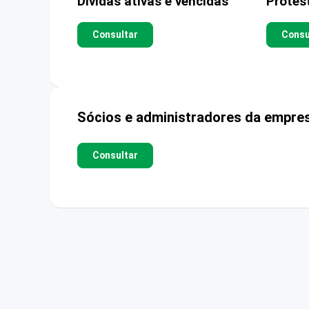
Dívidas ativas e vencidas
Protes
Consultar
Consu
Sócios e administradores da empre
Consultar