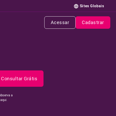
Sites Globais
Acessar
Cadastrar
Consultar Grátis
observa a
 aqui.