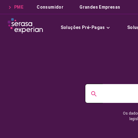
PME
Consumidor
Grandes Empresas
Soluções Pré-Pagas
Solu
Os dados
legis