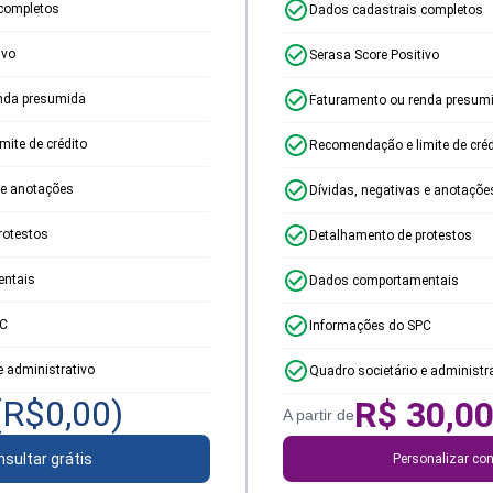
completos
Dados cadastrais completos
ivo
Serasa Score Positivo
nda presumida
Faturamento ou renda presum
ite de crédito
Recomendação e limite de créd
 e anotações
Dívidas, negativas e anotaçõe
rotestos
Detalhamento de protestos
ntais
Dados comportamentais
PC
Informações do SPC
e administrativo
Quadro societário e administr
(R$
0,00
)
R$
30,0
A partir de
sultar grátis
Personalizar con