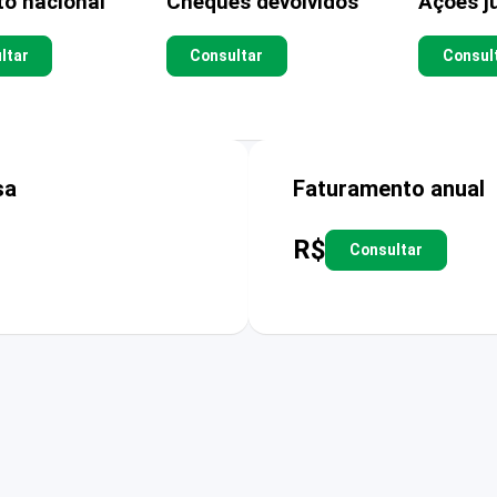
to nacional
Cheques devolvidos
Ações ju
ltar
Consultar
Consul
sa
Faturamento anual
R$
Consultar