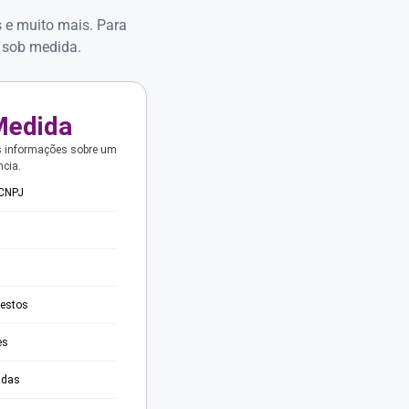
s e muito mais. Para
 sob medida.
Medida
s informações sobre um
ncia.
 CNPJ
testos
es
adas