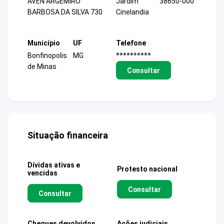
AVEN ARGEMIRO
Jardim
38650-000
BARBOSA DA SILVA 730
Cinelandia
Município
UF
Telefone
Bonfinopolis
MG
**********
de Minas
Consultar
Situação financeira
Dívidas ativas e
Protesto nacional
vencidas
Consultar
Consultar
Cheques devolvidos
Ações judiciais