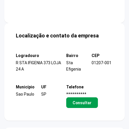
Localização e contato da empresa
Logradouro
Bairro
CEP
R STA IFIGENIA 373 LOJA
Sta
01207-001
24 A
Efigenia
Município
UF
Telefone
Sao Paulo
SP
**********
Consultar