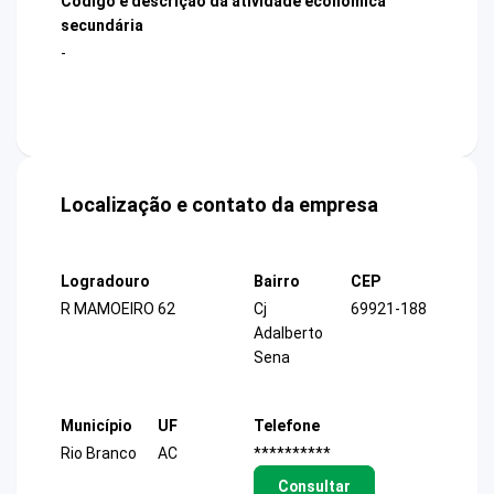
Código e descrição da atividade econômica
secundária
-
Localização e contato da empresa
Logradouro
Bairro
CEP
R MAMOEIRO 62
Cj
69921-188
Adalberto
Sena
Município
UF
Telefone
Rio Branco
AC
**********
Consultar