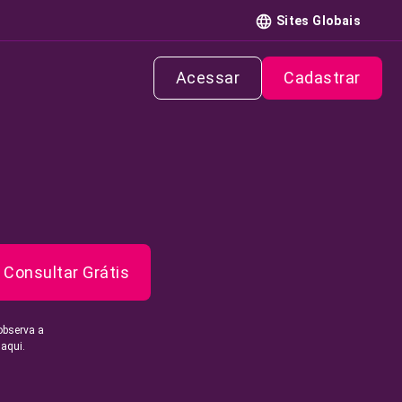
Sites Globais
Acessar
Cadastrar
Consultar Grátis
observa a
 aqui.