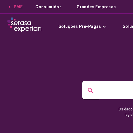
PME
Consumidor
Grandes Empresas
Soluções Pré-Pagas
Solu
Os dados
legis