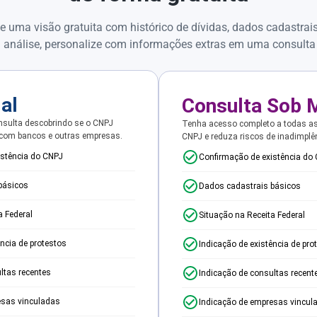
e uma visão gratuita com histórico de dívidas, dados cadastrai
 análise, personalize com informações extras em uma consulta
ial
Consulta Sob 
sulta descobrindo se o CNPJ
Tenha acesso completo a todas a
 com bancos e outras empresas.
CNPJ e reduza riscos de inadimplê
istência do CNPJ
Confirmação de existência do
básicos
Dados cadastrais básicos
a Federal
Situação na Receita Federal
ência de protestos
Indicação de existência de pro
ltas recentes
Indicação de consultas recent
esas vinculadas
Indicação de empresas vincul