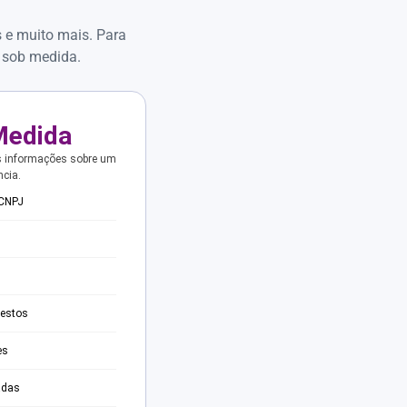
s e muito mais. Para
 sob medida.
Medida
s informações sobre um
ncia.
 CNPJ
testos
es
adas