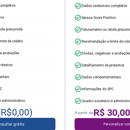
completos
Dados cadastrais completos
ivo
Serasa Score Positivo
nda presumida
Faturamento ou renda presum
ite de crédito
Recomendação e limite de créd
 e anotações
Dívidas, negativas e anotaçõe
rotestos
Detalhamento de protestos
ntais
Dados comportamentais
PC
Informações do SPC
e administrativo
Quadro societário e administr
(R$
0,00
)
R$
30,0
A partir de
sultar grátis
Personalizar con