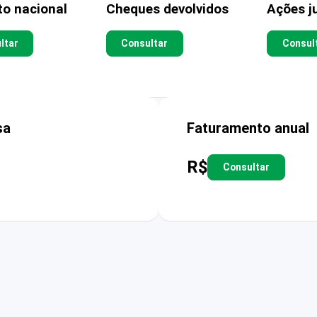
to nacional
Cheques devolvidos
Ações ju
ltar
Consultar
Consul
sa
Faturamento anual
R$
Consultar