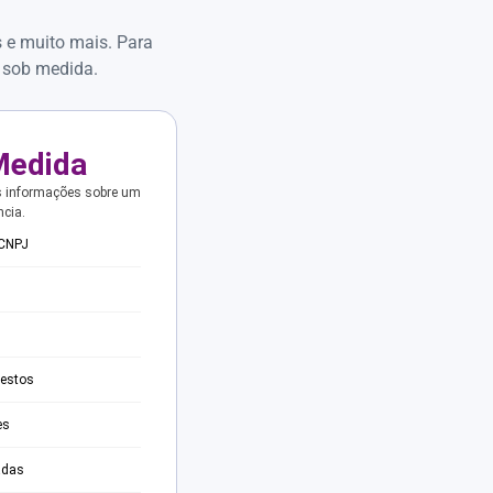
s e muito mais. Para
 sob medida.
Medida
s informações sobre um
ncia.
 CNPJ
testos
es
adas