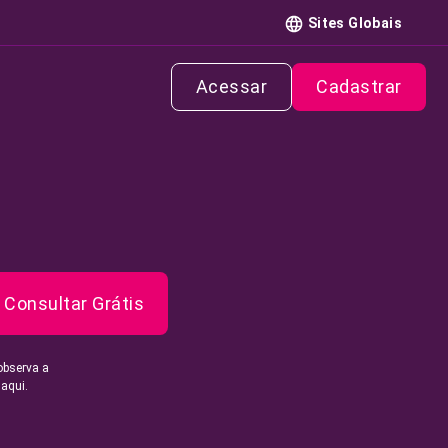
Sites Globais
Acessar
Cadastrar
Consultar Grátis
observa a
 aqui.