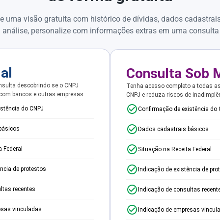
e uma visão gratuita com histórico de dívidas, dados cadastrai
 análise, personalize com informações extras em uma consulta
ial
Consulta Sob 
sulta descobrindo se o CNPJ
Tenha acesso completo a todas a
 com bancos e outras empresas.
CNPJ e reduza riscos de inadimplê
istência do CNPJ
Confirmação de existência do
básicos
Dados cadastrais básicos
a Federal
Situação na Receita Federal
ência de protestos
Indicação de existência de pro
ltas recentes
Indicação de consultas recent
esas vinculadas
Indicação de empresas vincul