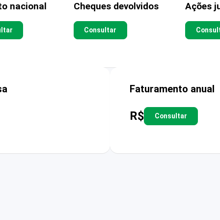
to nacional
Cheques devolvidos
Ações ju
ltar
Consultar
Consul
sa
Faturamento anual
R$
Consultar