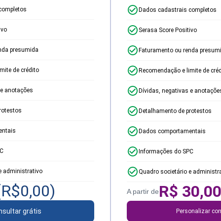
completos
Dados cadastrais completos
ivo
Serasa Score Positivo
nda presumida
Faturamento ou renda presum
ite de crédito
Recomendação e limite de créd
 e anotações
Dívidas, negativas e anotaçõe
rotestos
Detalhamento de protestos
ntais
Dados comportamentais
PC
Informações do SPC
e administrativo
Quadro societário e administr
(R$
0,00
)
R$
30,0
A partir de
sultar grátis
Personalizar con