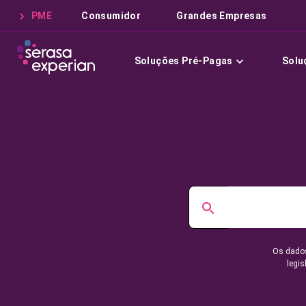
PME
Consumidor
Grandes Empresas
Soluções Pré-Pagas
Solu
Os dados
legis