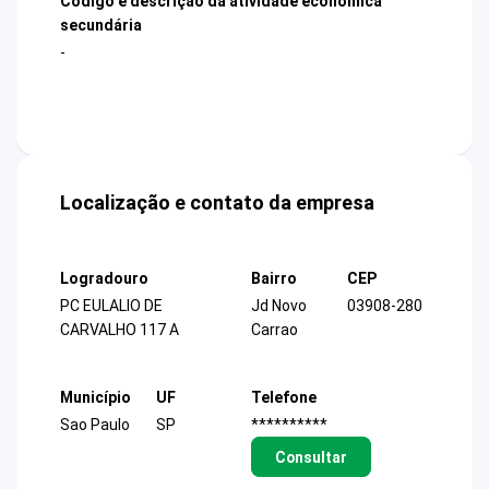
Código e descrição da atividade econômica
secundária
-
Localização e contato da empresa
Logradouro
Bairro
CEP
PC EULALIO DE
Jd Novo
03908-280
CARVALHO 117 A
Carrao
Município
UF
Telefone
Sao Paulo
SP
**********
Consultar