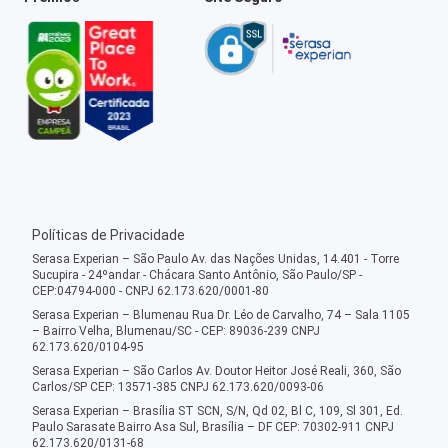
Políticas de Privacidade
Serasa Experian – São Paulo Av. das Nações Unidas, 14.401 - Torre
Sucupira - 24ºandar - Chácara Santo Antônio, São Paulo/SP -
CEP:04794-000 - CNPJ 62.173.620/0001-80
Serasa Experian – Blumenau Rua Dr. Léo de Carvalho, 74 – Sala 1105
– Bairro Velha, Blumenau/SC - CEP: 89036-239 CNPJ
62.173.620/0104-95
Serasa Experian – São Carlos Av. Doutor Heitor José Reali, 360, São
Carlos/SP CEP: 13571-385 CNPJ 62.173.620/0093-06
Serasa Experian – Brasília ST SCN, S/N, Qd 02, Bl C, 109, Sl 301, Ed.
Paulo Sarasate Bairro Asa Sul, Brasília – DF CEP: 70302-911 CNPJ
62.173.620/0131-68