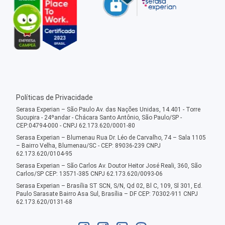
Políticas de Privacidade
Serasa Experian – São Paulo Av. das Nações Unidas, 14.401 - Torre
Sucupira - 24ºandar - Chácara Santo Antônio, São Paulo/SP -
CEP:04794-000 - CNPJ 62.173.620/0001-80
Serasa Experian – Blumenau Rua Dr. Léo de Carvalho, 74 – Sala 1105
– Bairro Velha, Blumenau/SC - CEP: 89036-239 CNPJ
62.173.620/0104-95
Serasa Experian – São Carlos Av. Doutor Heitor José Reali, 360, São
Carlos/SP CEP: 13571-385 CNPJ 62.173.620/0093-06
Serasa Experian – Brasília ST SCN, S/N, Qd 02, Bl C, 109, Sl 301, Ed.
Paulo Sarasate Bairro Asa Sul, Brasília – DF CEP: 70302-911 CNPJ
62.173.620/0131-68