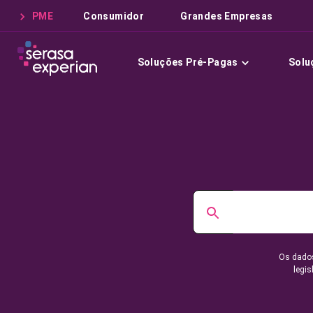
PME
Consumidor
Grandes Empresas
Soluções Pré-Pagas
Solu
Os dados
legis