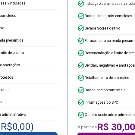
esas vinculadas
Indicação de empresas vincul
completos
Dados cadastrais completos
ivo
Serasa Score Positivo
nda presumida
Faturamento ou renda presum
ite de crédito
Recomendação e limite de créd
 e anotações
Dívidas, negativas e anotaçõe
rotestos
Detalhamento de protestos
ntais
Dados comportamentais
PC
Informações do SPC
e administrativo
Quadro societário e administr
(R$
0,00
)
R$
30,0
A partir de