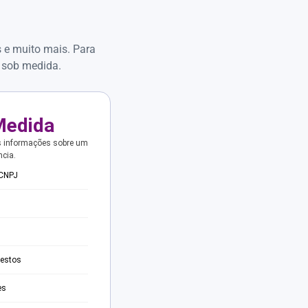
s e muito mais. Para
 sob medida.
Medida
s informações sobre um
ncia.
 CNPJ
testos
es