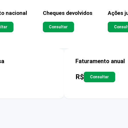
to nacional
Cheques devolvidos
Ações ju
ltar
Consultar
Consul
sa
Faturamento anual
R$
Consultar