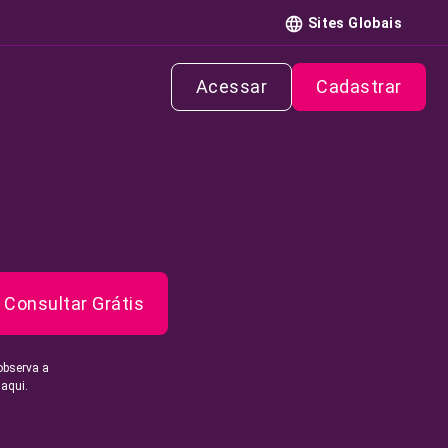
Sites Globais
Acessar
Cadastrar
Consultar Grátis
observa a
 aqui.