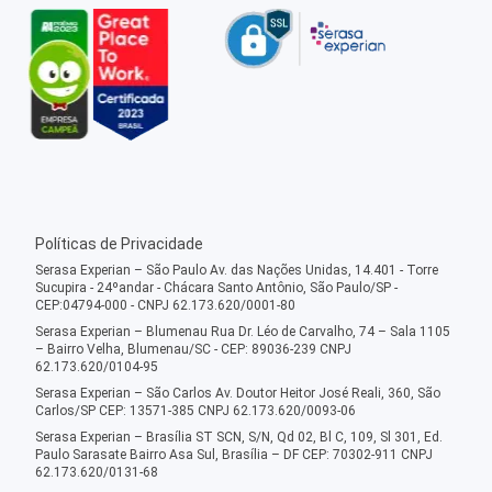
Políticas de Privacidade
Serasa Experian – São Paulo Av. das Nações Unidas, 14.401 - Torre
Sucupira - 24ºandar - Chácara Santo Antônio, São Paulo/SP -
CEP:04794-000 - CNPJ 62.173.620/0001-80
Serasa Experian – Blumenau Rua Dr. Léo de Carvalho, 74 – Sala 1105
– Bairro Velha, Blumenau/SC - CEP: 89036-239 CNPJ
62.173.620/0104-95
Serasa Experian – São Carlos Av. Doutor Heitor José Reali, 360, São
Carlos/SP CEP: 13571-385 CNPJ 62.173.620/0093-06
Serasa Experian – Brasília ST SCN, S/N, Qd 02, Bl C, 109, Sl 301, Ed.
Paulo Sarasate Bairro Asa Sul, Brasília – DF CEP: 70302-911 CNPJ
62.173.620/0131-68