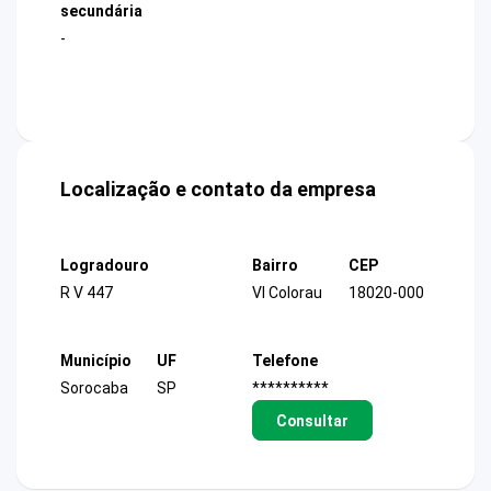
secundária
-
Localização e contato da empresa
Logradouro
Bairro
CEP
R V 447
Vl Colorau
18020-000
Município
UF
Telefone
Sorocaba
SP
**********
Consultar