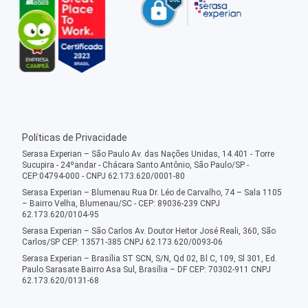
Políticas de Privacidade
Serasa Experian – São Paulo Av. das Nações Unidas, 14.401 - Torre
Sucupira - 24ºandar - Chácara Santo Antônio, São Paulo/SP -
CEP:04794-000 - CNPJ 62.173.620/0001-80
Serasa Experian – Blumenau Rua Dr. Léo de Carvalho, 74 – Sala 1105
– Bairro Velha, Blumenau/SC - CEP: 89036-239 CNPJ
62.173.620/0104-95
Serasa Experian – São Carlos Av. Doutor Heitor José Reali, 360, São
Carlos/SP CEP: 13571-385 CNPJ 62.173.620/0093-06
Serasa Experian – Brasília ST SCN, S/N, Qd 02, Bl C, 109, Sl 301, Ed.
Paulo Sarasate Bairro Asa Sul, Brasília – DF CEP: 70302-911 CNPJ
62.173.620/0131-68