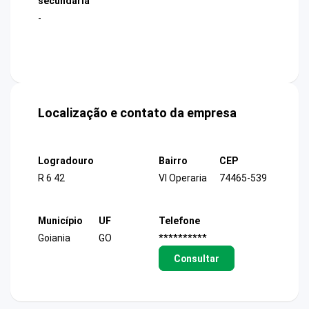
secundária
-
Localização e contato da empresa
Logradouro
Bairro
CEP
R 6 42
Vl Operaria
74465-539
Município
UF
Telefone
Goiania
GO
**********
Consultar