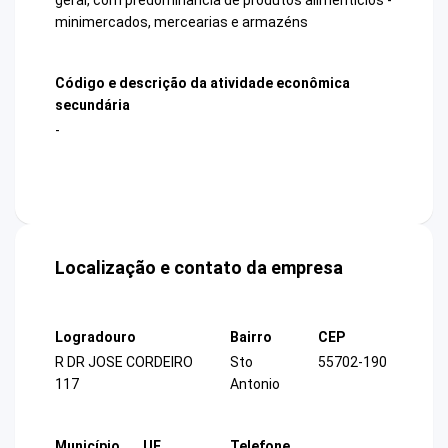
minimercados, mercearias e armazéns
Código e descrição da atividade econômica
secundária
-
Localização e contato da empresa
Logradouro
Bairro
CEP
R DR JOSE CORDEIRO
Sto
55702-190
117
Antonio
Município
UF
Telefone