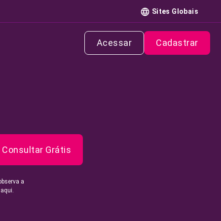
Sites Globais
Acessar
Cadastrar
Consultar Grátis
observa a
 aqui.