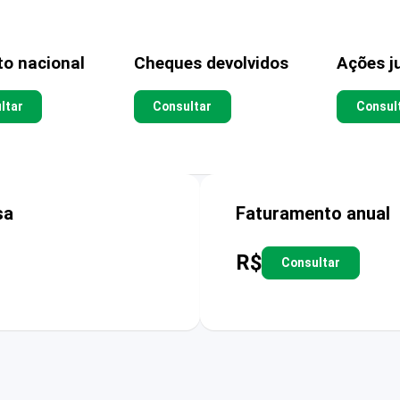
to nacional
Cheques devolvidos
Ações ju
ltar
Consultar
Consul
sa
Faturamento anual
R$
Consultar