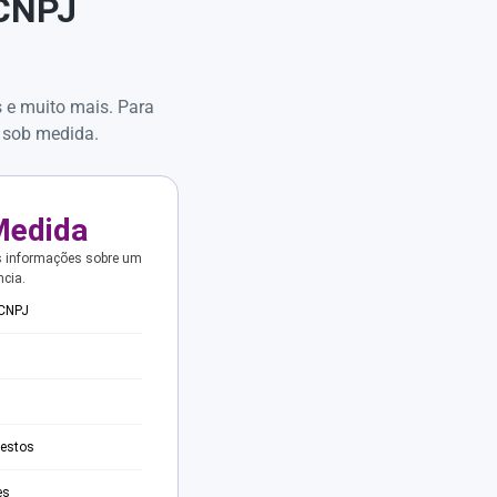
 CNPJ
s e muito mais. Para
 sob medida.
Medida
s informações sobre um
ncia.
 CNPJ
testos
es