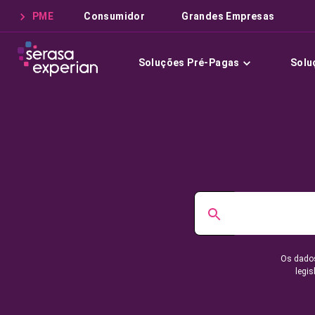
PME
Consumidor
Grandes Empresas
Soluções Pré-Pagas
Solu
Os dados
legis