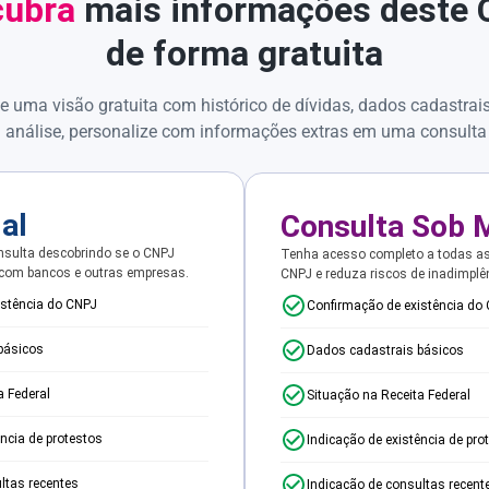
ubra
mais informações deste
de forma gratuita
e uma visão gratuita com histórico de dívidas, dados cadastrai
 análise, personalize com informações extras em uma consulta
ial
Consulta Sob 
sulta descobrindo se o CNPJ
Tenha acesso completo a todas a
 com bancos e outras empresas.
CNPJ e reduza riscos de inadimplê
istência do CNPJ
Confirmação de existência do
básicos
Dados cadastrais básicos
a Federal
Situação na Receita Federal
ência de protestos
Indicação de existência de pro
ltas recentes
Indicação de consultas recent