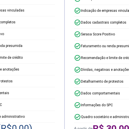
esas vinculadas
Indicação de empresas vincul
completos
Dados cadastrais completos
ivo
Serasa Score Positivo
nda presumida
Faturamento ou renda presum
ite de crédito
Recomendação e limite de créd
 e anotações
Dívidas, negativas e anotaçõe
rotestos
Detalhamento de protestos
ntais
Dados comportamentais
PC
Informações do SPC
e administrativo
Quadro societário e administr
(R$
0,00
)
R$
30,0
A partir de