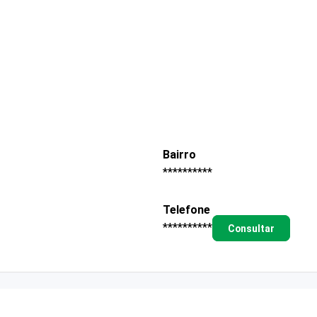
Bairro
**********
Telefone
**********
Consultar