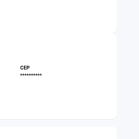
CEP
**********