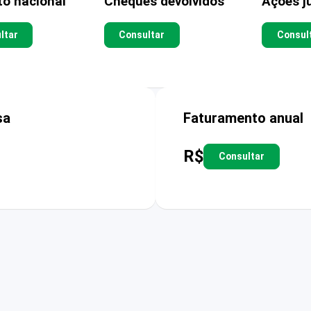
to nacional
Cheques devolvidos
Ações ju
ltar
Consultar
Consul
sa
Faturamento anual
R$
Consultar