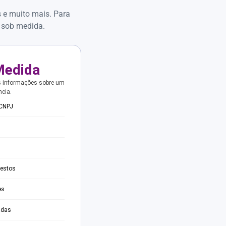
s e muito mais. Para
 sob medida.
Medida
s informações sobre um
ncia.
 CNPJ
testos
es
adas