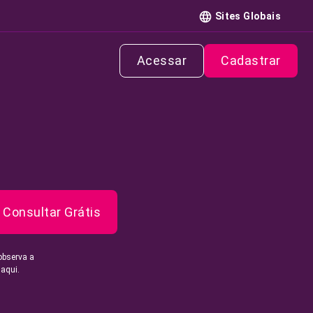
Sites Globais
Acessar
Cadastrar
Consultar Grátis
observa a
 aqui.