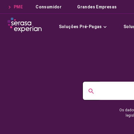
PME
Consumidor
Grandes Empresas
Soluções Pré-Pagas
Solu
Os dados
legis