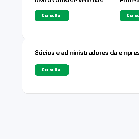
Dívidas ativas e vencidas
Protes
Consultar
Consu
Sócios e administradores da empre
Consultar