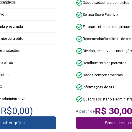
completos
Dados cadastrais completos
ivo
Serasa Score Positivo
nda presumida
Faturamento ou renda presum
ite de crédito
Recomendação e limite de créd
 e anotações
Dívidas, negativas e anotaçõe
rotestos
Detalhamento de protestos
ntais
Dados comportamentais
PC
Informações do SPC
e administrativo
Quadro societário e administr
(R$
0,00
)
R$
30,0
A partir de
sultar grátis
Personalizar con