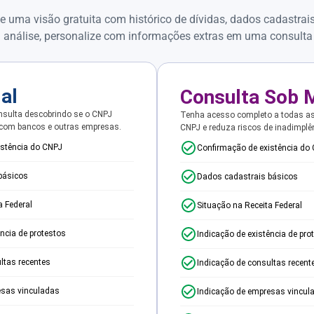
e uma visão gratuita com histórico de dívidas, dados cadastrai
 análise, personalize com informações extras em uma consulta
ial
Consulta Sob 
sulta descobrindo se o CNPJ
Tenha acesso completo a todas a
 com bancos e outras empresas.
CNPJ e reduza riscos de inadimplê
istência do CNPJ
Confirmação de existência do
básicos
Dados cadastrais básicos
a Federal
Situação na Receita Federal
ência de protestos
Indicação de existência de pro
ltas recentes
Indicação de consultas recent
esas vinculadas
Indicação de empresas vincul