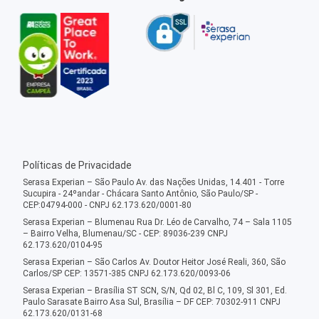
Políticas de Privacidade
Serasa Experian – São Paulo Av. das Nações Unidas, 14.401 - Torre
Sucupira - 24ºandar - Chácara Santo Antônio, São Paulo/SP -
CEP:04794-000 - CNPJ 62.173.620/0001-80
Serasa Experian – Blumenau Rua Dr. Léo de Carvalho, 74 – Sala 1105
– Bairro Velha, Blumenau/SC - CEP: 89036-239 CNPJ
62.173.620/0104-95
Serasa Experian – São Carlos Av. Doutor Heitor José Reali, 360, São
Carlos/SP CEP: 13571-385 CNPJ 62.173.620/0093-06
Serasa Experian – Brasília ST SCN, S/N, Qd 02, Bl C, 109, Sl 301, Ed.
Paulo Sarasate Bairro Asa Sul, Brasília – DF CEP: 70302-911 CNPJ
62.173.620/0131-68